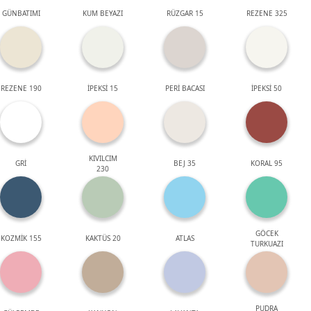
GÜNBATIMI
KUM BEYAZI
RÜZGAR 15
REZENE 325
REZENE 190
İPEKSİ 15
PERİ BACASI
İPEKSİ 50
KIVILCIM
GRİ
BEJ 35
KORAL 95
230
GÖCEK
KOZMİK 155
KAKTÜS 20
ATLAS
TURKUAZI
PUDRA