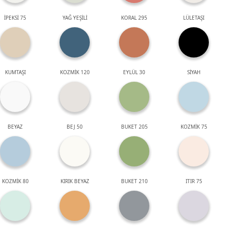
İPEKSİ 75
YAĞ YEŞİLİ
KORAL 295
LÜLETAŞI
KUMTAŞI
KOZMİK 120
EYLÜL 30
SİYAH
BEYAZ
BEJ 50
BUKET 205
KOZMİK 75
KOZMİK 80
KIRIK BEYAZ
BUKET 210
ITIR 75