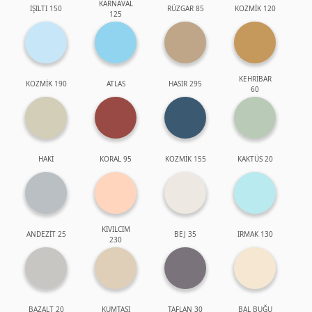
KARNAVAL
IŞILTI 150
RÜZGAR 85
KOZMİK 120
125
KEHRİBAR
KOZMİK 190
ATLAS
HASIR 295
60
HAKİ
KORAL 95
KOZMİK 155
KAKTÜS 20
KIVILCIM
ANDEZİT 25
BEJ 35
IRMAK 130
230
BAZALT 20
KUMTAŞI
TAFLAN 30
BAL BUĞU