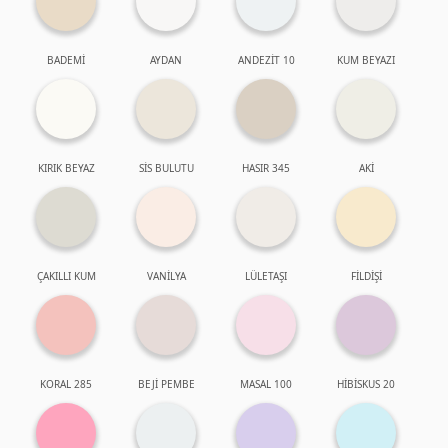
BADEMİ
AYDAN
ANDEZİT 10
KUM BEYAZI
KIRIK BEYAZ
SİS BULUTU
HASIR 345
AKİ
ÇAKILLI KUM
VANİLYA
LÜLETAŞI
FİLDİŞİ
KORAL 285
BEJİ PEMBE
MASAL 100
HİBİSKUS 20