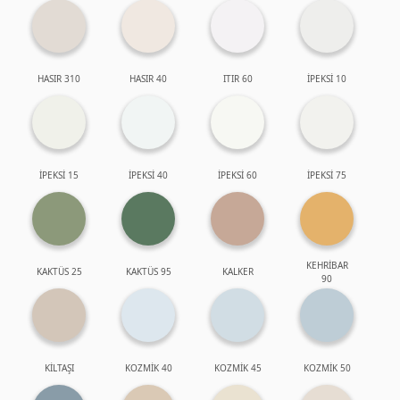
HASIR 310
HASIR 40
ITIR 60
İPEKSİ 10
İPEKSİ 15
İPEKSİ 40
İPEKSİ 60
İPEKSİ 75
KEHRİBAR
KAKTÜS 25
KAKTÜS 95
KALKER
90
KİLTAŞI
KOZMİK 40
KOZMİK 45
KOZMİK 50