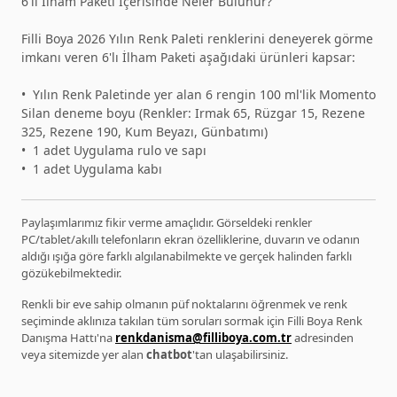
6'lı İlham Paketi İçerisinde Neler Bulunur?
Filli Boya 2026 Yılın Renk Paleti renklerini deneyerek görme
imkanı veren 6'lı İlham Paketi aşağıdaki ürünleri kapsar:
•⁠ ⁠Yılın Renk Paletinde yer alan 6 rengin 100 ml'lik Momento
Silan deneme boyu (Renkler: Irmak 65, Rüzgar 15, Rezene
325, Rezene 190, Kum Beyazı, Günbatımı)
•⁠ ⁠1 adet Uygulama rulo ve sapı
•⁠ ⁠1 adet Uygulama kabı
Paylaşımlarımız fikir verme amaçlıdır. Görseldeki renkler
PC/tablet/akıllı telefonların ekran özelliklerine, duvarın ve odanın
aldığı ışığa göre farklı algılanabilmekte ve gerçek halinden farklı
gözükebilmektedir.
Renkli bir eve sahip olmanın püf noktalarını öğrenmek ve renk
seçiminde aklınıza takılan tüm soruları sormak için Filli Boya Renk
Danışma Hattı'na
renkdanisma@filliboya.com.tr
adresinden
veya sitemizde yer alan
chatbot
'tan ulaşabilirsiniz.