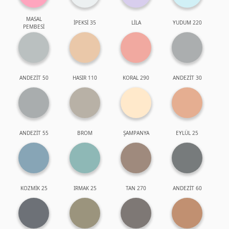
MASAL
İPEKSİ 35
LİLA
YUDUM 220
PEMBESİ
ANDEZİT 50
HASIR 110
KORAL 290
ANDEZİT 30
ANDEZİT 55
BROM
ŞAMPANYA
EYLÜL 25
KOZMİK 25
IRMAK 25
TAN 270
ANDEZİT 60