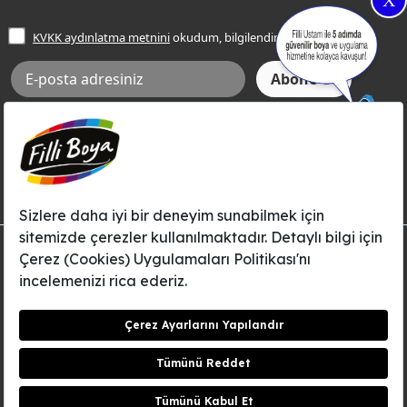
X
İşlem Rehberi
Frezya Rengi
KVKK aydınlatma metnini
okudum, bilgilendim.
Bilgi Toplumu Hizmetleri
İnternet Sitesi Kullanım Koşulları
KVKK Talep Formu
KVKK Aydınlatma Metni
Aksi tarafımca bildirilene dek, Betek Boya ve Kimya Sanayi A.Ş.'nin
Filli Boya dahil tüm markaları ile ilgili kampanya, duyuru, hizmetler ve
tanıtım faaliyetleri vb. ile ilgili olarak e-posta yoluyla şahsıma
bilgilendirme yapılmasına ve iletişim kurulmasına izin veriyorum.
© Filli Boya 2026. Tüm Hakları Saklıdır.