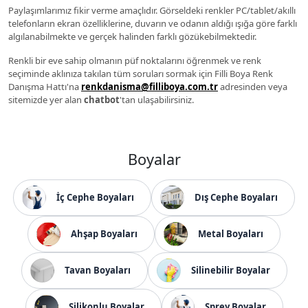
Paylaşımlarımız fikir verme amaçlıdır. Görseldeki renkler PC/tablet/akıllı
telefonların ekran özelliklerine, duvarın ve odanın aldığı ışığa göre farklı
algılanabilmekte ve gerçek halinden farklı gözükebilmektedir.
Renkli bir eve sahip olmanın püf noktalarını öğrenmek ve renk
seçiminde aklınıza takılan tüm soruları sormak için Filli Boya Renk
Danışma Hattı'na
renkdanisma@filliboya.com.tr
adresinden veya
sitemizde yer alan
chatbot
'tan ulaşabilirsiniz.
Boyalar
İç Cephe Boyaları
Dış Cephe Boyaları
Ahşap Boyaları
Metal Boyaları
Tavan Boyaları
Silinebilir Boyalar
Silikonlu Boyalar
Sprey Boyalar