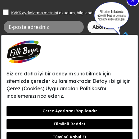
X
İşlem Rehberi
Frezya Rengi
KVKK aydınlatma metnini
okudum, bilgilendim.
Bilgi Toplumu Hizmetleri
İnternet Sitesi Kullanım Koşulları
KVKK Talep Formu
KVKK Aydınlatma Metni
Aksi tarafımca bildirilene dek, Betek Boya ve Kimya Sanayi A.Ş.'nin
Filli Boya dahil tüm markaları ile ilgili kampanya, duyuru, hizmetler ve
tanıtım faaliyetleri vb. ile ilgili olarak e-posta yoluyla şahsıma
bilgilendirme yapılmasına ve iletişim kurulmasına izin veriyorum.
© Filli Boya 2026. Tüm Hakları Saklıdır.