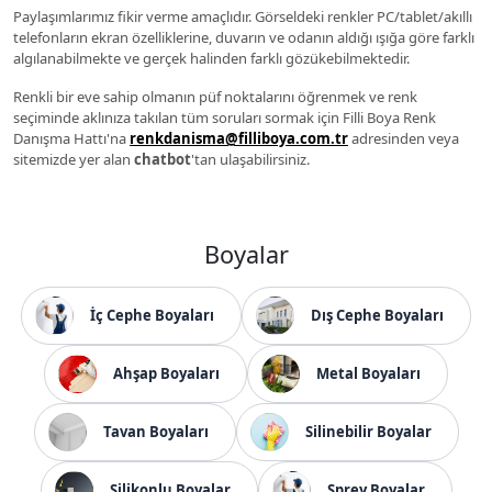
Paylaşımlarımız fikir verme amaçlıdır. Görseldeki renkler PC/tablet/akıllı
telefonların ekran özelliklerine, duvarın ve odanın aldığı ışığa göre farklı
algılanabilmekte ve gerçek halinden farklı gözükebilmektedir.
Renkli bir eve sahip olmanın püf noktalarını öğrenmek ve renk
seçiminde aklınıza takılan tüm soruları sormak için Filli Boya Renk
Danışma Hattı'na
renkdanisma@filliboya.com.tr
adresinden veya
sitemizde yer alan
chatbot
'tan ulaşabilirsiniz.
Boyalar
İç Cephe Boyaları
Dış Cephe Boyaları
Ahşap Boyaları
Metal Boyaları
Tavan Boyaları
Silinebilir Boyalar
Silikonlu Boyalar
Sprey Boyalar