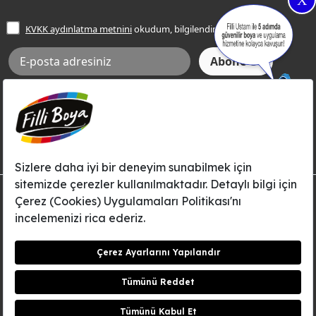
X
İşlem Rehberi
Frezya Rengi
KVKK aydınlatma metnini
okudum, bilgilendim.
Bilgi Toplumu Hizmetleri
İnternet Sitesi Kullanım Koşulları
KVKK Talep Formu
KVKK Aydınlatma Metni
Aksi tarafımca bildirilene dek, Betek Boya ve Kimya Sanayi A.Ş.'nin
Filli Boya dahil tüm markaları ile ilgili kampanya, duyuru, hizmetler ve
tanıtım faaliyetleri vb. ile ilgili olarak e-posta yoluyla şahsıma
bilgilendirme yapılmasına ve iletişim kurulmasına izin veriyorum.
© Filli Boya 2026. Tüm Hakları Saklıdır.