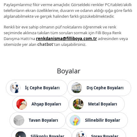
Paylaşımlarımız fikir verme amaçlıdır. Görseldeki renkler PC/tablet/akıllı
telefonların ekran özelliklerine, duvarın ve odanın aldığı ışığa göre farklı
algılanabilmekte ve gerçek halinden farklı gözükebilmektedir.
Renkli bir eve sahip olmanın püf noktalarını öğrenmek ve renk
seçiminde aklınıza takılan tüm soruları sormak için Filli Boya Renk
Danışma Hattı'na
renkdanisma@filliboya.com.tr
adresinden veya
sitemizde yer alan
chatbot
'tan ulaşabilirsiniz.
Boyalar
İç Cephe Boyaları
Dış Cephe Boyaları
Ahşap Boyaları
Metal Boyaları
Tavan Boyaları
Silinebilir Boyalar
Silikonlu Boyalar
Sprey Boyalar