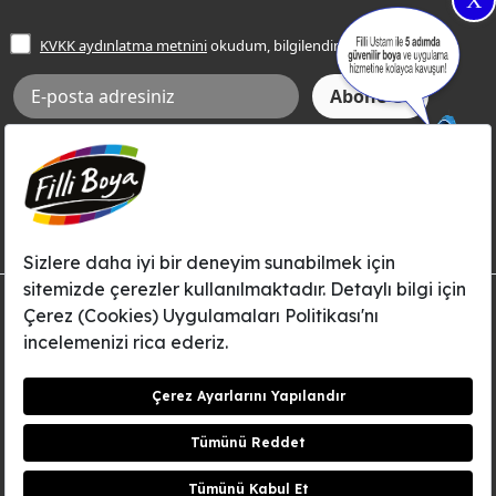
X
İşlem Rehberi
Frezya Rengi
KVKK aydınlatma metnini
okudum, bilgilendim.
Bilgi Toplumu Hizmetleri
İnternet Sitesi Kullanım Koşulları
KVKK Talep Formu
KVKK Aydınlatma Metni
Aksi tarafımca bildirilene dek, Betek Boya ve Kimya Sanayi A.Ş.'nin
Filli Boya dahil tüm markaları ile ilgili kampanya, duyuru, hizmetler ve
tanıtım faaliyetleri vb. ile ilgili olarak e-posta yoluyla şahsıma
bilgilendirme yapılmasına ve iletişim kurulmasına izin veriyorum.
© Filli Boya 2026. Tüm Hakları Saklıdır.