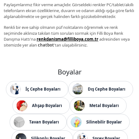
Paylaşımlarımız fikir verme amaçlıdır. Görseldeki renkler PC/tablet/akıllı
telefonların ekran özelliklerine, duvarın ve odanın aldığı ışığa göre farklı
algılanabilmekte ve gerçek halinden farklı gözükebilmektedir.
Renkli bir eve sahip olmanın püf noktalarını öğrenmek ve renk
seçiminde aklınıza takılan tüm soruları sormak için Filli Boya Renk
Danışma Hattı'na
renkdanisma@filliboya.com.tr
adresinden veya
sitemizde yer alan
chatbot
'tan ulaşabilirsiniz.
Boyalar
İç Cephe Boyaları
Dış Cephe Boyaları
Ahşap Boyaları
Metal Boyaları
Tavan Boyaları
Silinebilir Boyalar
Silikonlu Boyalar
Sprey Boyalar