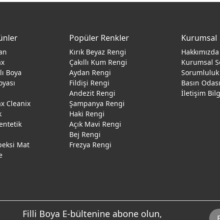
ünler
Popüler Renkler
Kurumsal
an
Kırık Beyaz Rengi
Hakkımızda
ax
Çakıllı Kum Rengi
Kurumsal S
ğlı Boya
Aydan Rengi
Sorumluluk
oyası
Fildişi Rengi
Basın Odas
Andezit Rengi
İletişim Bil
 Cleanix
Şampanya Rengi
k
Haki Rengi
entetik
Açık Mavi Rengi
Bej Rengi
peksi Mat
Frezya Rengi
e
Filli Boya E-bültenine abone olun,