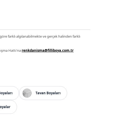
 göre farklı algılanabilmekte ve gerçek halinden farklı
anışma Hattı'na
renkdanisma@filliboya.com.tr
Boyaları
Tavan Boyaları
oyalar