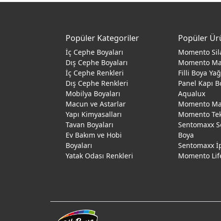
Popüler Kategoriler
Popüler Ür
İç Cephe Boyaları
Momento Sil
Dış Cephe Boyaları
Momento M
İç Cephe Renkleri
Filli Boya Ya
Dış Cephe Renkleri
Panel Kapı B
Mobilya Boyaları
Aqualux
Macun ve Astarlar
Momento Max
Yapı Kimyasalları
Momento Te
Tavan Boyaları
Sentomaxx S
Ev Bakım ve Hobi
Boya
Boyaları
Sentomaxx İ
Yatak Odası Renkleri
Momento Lif