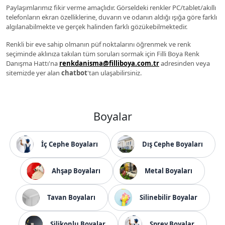
Paylaşımlarımız fikir verme amaçlıdır. Görseldeki renkler PC/tablet/akıllı
telefonların ekran özelliklerine, duvarın ve odanın aldığı ışığa göre farklı
algılanabilmekte ve gerçek halinden farklı gözükebilmektedir.
Renkli bir eve sahip olmanın püf noktalarını öğrenmek ve renk
seçiminde aklınıza takılan tüm soruları sormak için Filli Boya Renk
Danışma Hattı'na
renkdanisma@filliboya.com.tr
adresinden veya
sitemizde yer alan
chatbot
'tan ulaşabilirsiniz.
Boyalar
İç Cephe Boyaları
Dış Cephe Boyaları
Ahşap Boyaları
Metal Boyaları
Tavan Boyaları
Silinebilir Boyalar
Silikonlu Boyalar
Sprey Boyalar