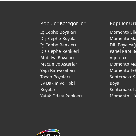
Popüler Kategoriler
Popüler Ür
İç Cephe Boyaları
Momento Sil
Dış Cephe Boyaları
Momento M
İç Cephe Renkleri
Filli Boya Ya
Dış Cephe Renkleri
Panel Kapı B
Mobilya Boyaları
Aqualux
Macun ve Astarlar
Momento Max
Yapı Kimyasalları
Momento Te
Tavan Boyaları
Sentomaxx S
Ev Bakım ve Hobi
Boya
Boyaları
Sentomaxx İ
Yatak Odası Renkleri
Momento Lif