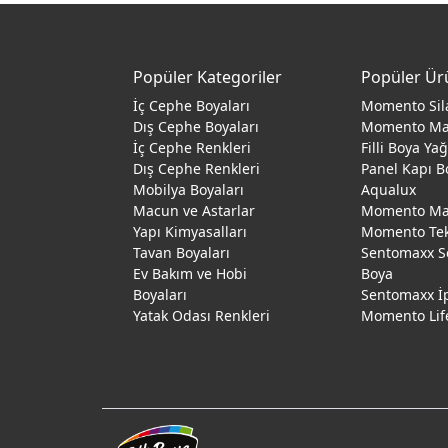
Popüler Kategoriler
Popüler Ür
İç Cephe Boyaları
Momento Sil
Dış Cephe Boyaları
Momento M
İç Cephe Renkleri
Filli Boya Ya
Dış Cephe Renkleri
Panel Kapı B
Mobilya Boyaları
Aqualux
Macun ve Astarlar
Momento Max
Yapı Kimyasalları
Momento Te
Tavan Boyaları
Sentomaxx S
Ev Bakım ve Hobi
Boya
Boyaları
Sentomaxx İ
Yatak Odası Renkleri
Momento Lif