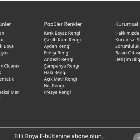
ünler
Popüler Renkler
Kurumsal
an
Kırık Beyaz Rengi
Hakkımızda
ax
Çakıllı Kum Rengi
Kurumsal S
ğlı Boya
Aydan Rengi
Sorumluluk
oyası
Fildişi Rengi
Basın Odas
Andezit Rengi
İletişim Bil
 Cleanix
Şampanya Rengi
k
Haki Rengi
entetik
Açık Mavi Rengi
Bej Rengi
peksi Mat
Frezya Rengi
e
Filli Boya E-bültenine abone olun,