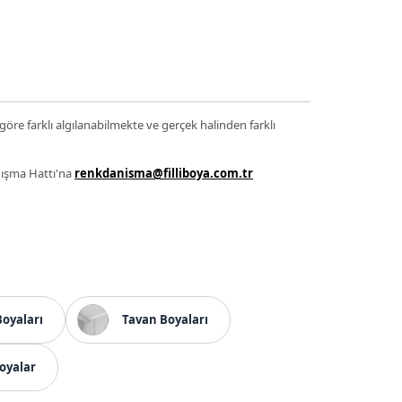
 göre farklı algılanabilmekte ve gerçek halinden farklı
anışma Hattı'na
renkdanisma@filliboya.com.tr
Boyaları
Tavan Boyaları
oyalar