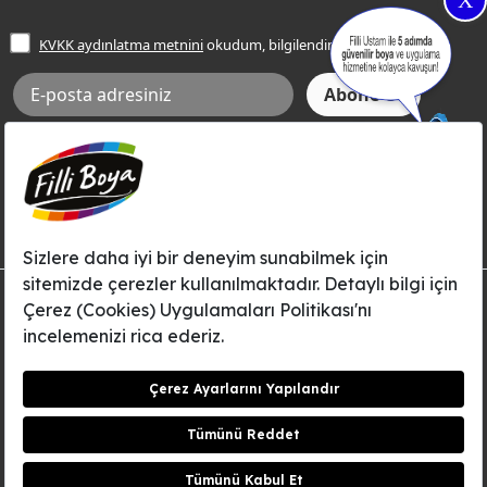
X
İşlem Rehberi
Frezya Rengi
KVKK aydınlatma metnini
okudum, bilgilendim.
Bilgi Toplumu Hizmetleri
İnternet Sitesi Kullanım Koşulları
KVKK Talep Formu
KVKK Aydınlatma Metni
Aksi tarafımca bildirilene dek, Betek Boya ve Kimya Sanayi A.Ş.'nin
Filli Boya dahil tüm markaları ile ilgili kampanya, duyuru, hizmetler ve
tanıtım faaliyetleri vb. ile ilgili olarak e-posta yoluyla şahsıma
bilgilendirme yapılmasına ve iletişim kurulmasına izin veriyorum.
© Filli Boya 2026. Tüm Hakları Saklıdır.