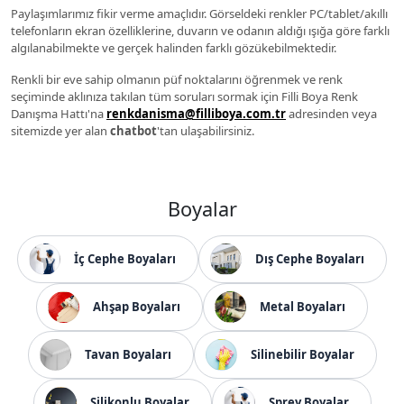
Paylaşımlarımız fikir verme amaçlıdır. Görseldeki renkler PC/tablet/akıllı
telefonların ekran özelliklerine, duvarın ve odanın aldığı ışığa göre farklı
algılanabilmekte ve gerçek halinden farklı gözükebilmektedir.
Renkli bir eve sahip olmanın püf noktalarını öğrenmek ve renk
seçiminde aklınıza takılan tüm soruları sormak için Filli Boya Renk
Danışma Hattı'na
renkdanisma@filliboya.com.tr
adresinden veya
sitemizde yer alan
chatbot
'tan ulaşabilirsiniz.
Boyalar
İç Cephe Boyaları
Dış Cephe Boyaları
Ahşap Boyaları
Metal Boyaları
Tavan Boyaları
Silinebilir Boyalar
Silikonlu Boyalar
Sprey Boyalar