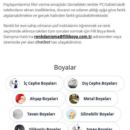
Paylaşımlarımız fikir verme amaçlıdır. Görseldeki renkler PC/tablet/akıllı
telefonların ekran özelliklerine, duvarın ve odanın aldığı ışığa göre farklı
algılanabilmekte ve gerçek halinden farklı gözükebilmektedir.
Renkli bir eve sahip olmanın püf noktalarını öğrenmek ve renk
seçiminde aklınıza takılan tüm soruları sormak için Filli Boya Renk
Danışma Hattı'na
renkdanisma@filliboya.com.tr
adresinden veya
sitemizde yer alan
chatbot
'tan ulaşabilirsiniz.
Boyalar
İç Cephe Boyaları
Dış Cephe Boyaları
Ahşap Boyaları
Metal Boyaları
Tavan Boyaları
Silinebilir Boyalar
Silikonlu Boyalar
Sprey Boyalar