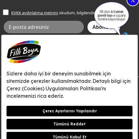
X
İşlem Rehberi
Frezya Rengi
KVKK aydınlatma metnini
okudum, bilgilendim.
Bilgi Toplumu Hizmetleri
İnternet Sitesi Kullanım Koşulları
KVKK Talep Formu
KVKK Aydınlatma Metni
Aksi tarafımca bildirilene dek, Betek Boya ve Kimya Sanayi A.Ş.'nin
Filli Boya dahil tüm markaları ile ilgili kampanya, duyuru, hizmetler ve
tanıtım faaliyetleri vb. ile ilgili olarak e-posta yoluyla şahsıma
bilgilendirme yapılmasına ve iletişim kurulmasına izin veriyorum.
© Filli Boya 2026. Tüm Hakları Saklıdır.