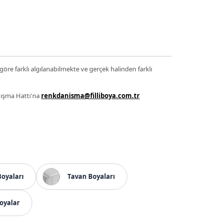
 göre farklı algılanabilmekte ve gerçek halinden farklı
anışma Hattı'na
renkdanisma@filliboya.com.tr
Boyaları
Tavan Boyaları
oyalar