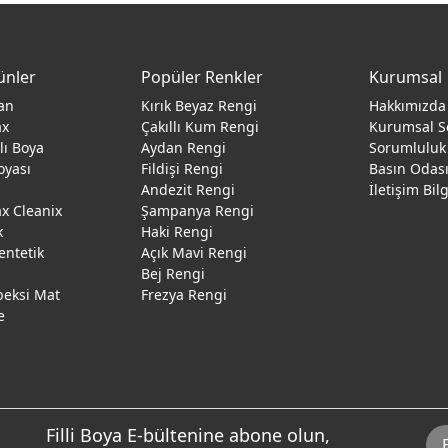
ünler
Popüler Renkler
Kurumsal
an
Kırık Beyaz Rengi
Hakkımızda
ax
Çakıllı Kum Rengi
Kurumsal S
ğlı Boya
Aydan Rengi
Sorumluluk
oyası
Fildişi Rengi
Basın Odas
Andezit Rengi
İletişim Bil
 Cleanix
Şampanya Rengi
k
Haki Rengi
entetik
Açık Mavi Rengi
Bej Rengi
peksi Mat
Frezya Rengi
e
Filli Boya E-bültenine abone olun,