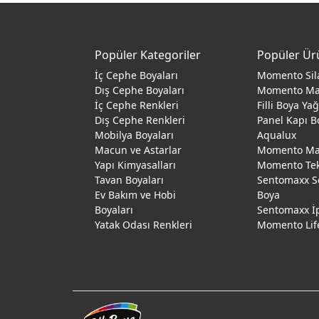
Popüler Kategoriler
Popüler Ür
İç Cephe Boyaları
Momento Sil
Dış Cephe Boyaları
Momento M
İç Cephe Renkleri
Filli Boya Ya
Dış Cephe Renkleri
Panel Kapı B
Mobilya Boyaları
Aqualux
Macun ve Astarlar
Momento Max
Yapı Kimyasalları
Momento Te
Tavan Boyaları
Sentomaxx S
Ev Bakım ve Hobi
Boya
Boyaları
Sentomaxx İ
Yatak Odası Renkleri
Momento Lif