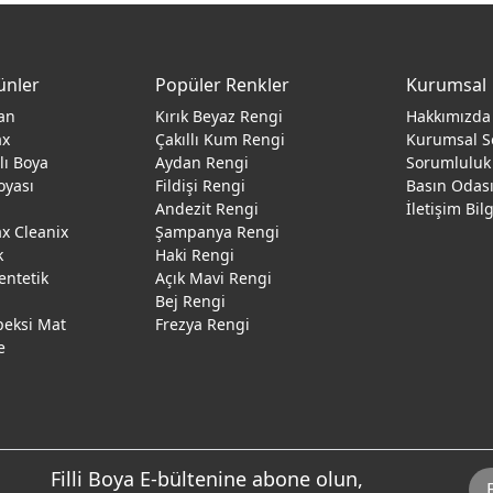
ünler
Popüler Renkler
Kurumsal
an
Kırık Beyaz Rengi
Hakkımızda
ax
Çakıllı Kum Rengi
Kurumsal S
ğlı Boya
Aydan Rengi
Sorumluluk
oyası
Fildişi Rengi
Basın Odas
Andezit Rengi
İletişim Bil
 Cleanix
Şampanya Rengi
k
Haki Rengi
entetik
Açık Mavi Rengi
Bej Rengi
peksi Mat
Frezya Rengi
e
Filli Boya E-bültenine abone olun,