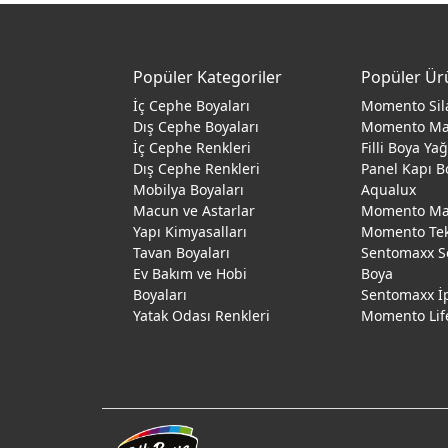
Popüler Kategoriler
Popüler Ür
İç Cephe Boyaları
Momento Sil
Dış Cephe Boyaları
Momento M
İç Cephe Renkleri
Filli Boya Ya
Dış Cephe Renkleri
Panel Kapı B
Mobilya Boyaları
Aqualux
Macun ve Astarlar
Momento Max
Yapı Kimyasalları
Momento Te
Tavan Boyaları
Sentomaxx S
Ev Bakım ve Hobi
Boya
Boyaları
Sentomaxx İ
Yatak Odası Renkleri
Momento Lif