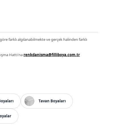
 göre farklı algılanabilmekte ve gerçek halinden farklı
anışma Hattı'na
renkdanisma@filliboya.com.tr
Boyaları
Tavan Boyaları
oyalar