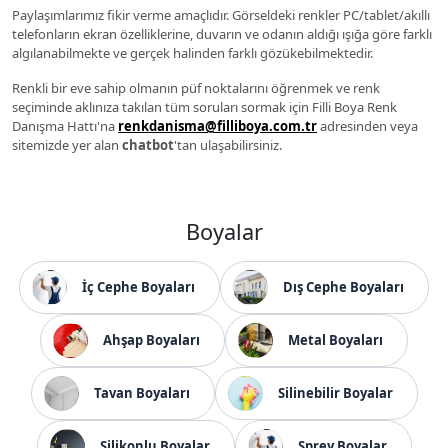
Paylaşımlarımız fikir verme amaçlıdır. Görseldeki renkler PC/tablet/akıllı
telefonların ekran özelliklerine, duvarın ve odanın aldığı ışığa göre farklı
algılanabilmekte ve gerçek halinden farklı gözükebilmektedir.
Renkli bir eve sahip olmanın püf noktalarını öğrenmek ve renk
seçiminde aklınıza takılan tüm soruları sormak için Filli Boya Renk
Danışma Hattı'na
renkdanisma@filliboya.com.tr
adresinden veya
sitemizde yer alan
chatbot
'tan ulaşabilirsiniz.
Boyalar
İç Cephe Boyaları
Dış Cephe Boyaları
Ahşap Boyaları
Metal Boyaları
Tavan Boyaları
Silinebilir Boyalar
Silikonlu Boyalar
Sprey Boyalar