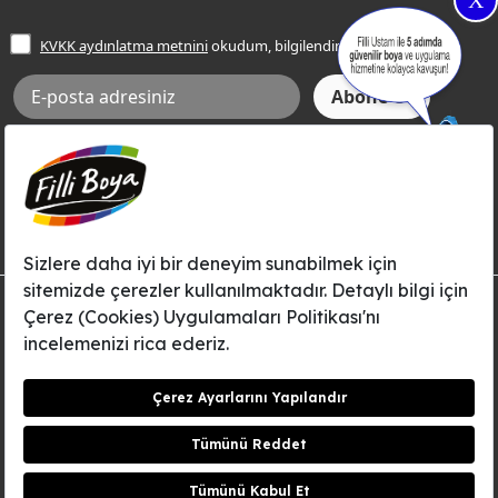
X
İşlem Rehberi
Frezya Rengi
KVKK aydınlatma metnini
okudum, bilgilendim.
Bilgi Toplumu Hizmetleri
İnternet Sitesi Kullanım Koşulları
KVKK Talep Formu
KVKK Aydınlatma Metni
Aksi tarafımca bildirilene dek, Betek Boya ve Kimya Sanayi A.Ş.'nin
Filli Boya dahil tüm markaları ile ilgili kampanya, duyuru, hizmetler ve
tanıtım faaliyetleri vb. ile ilgili olarak e-posta yoluyla şahsıma
bilgilendirme yapılmasına ve iletişim kurulmasına izin veriyorum.
© Filli Boya 2026. Tüm Hakları Saklıdır.