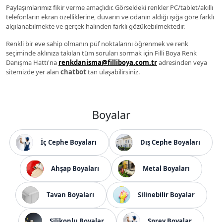
Paylaşımlarımız fikir verme amaçlıdır. Görseldeki renkler PC/tablet/akıllı
telefonların ekran özelliklerine, duvarın ve odanın aldığı ışığa göre farklı
algılanabilmekte ve gerçek halinden farklı gözükebilmektedir.
Renkli bir eve sahip olmanın püf noktalarını öğrenmek ve renk
seçiminde aklınıza takılan tüm soruları sormak için Filli Boya Renk
Danışma Hattı'na
renkdanisma@filliboya.com.tr
adresinden veya
sitemizde yer alan
chatbot
'tan ulaşabilirsiniz.
Boyalar
İç Cephe Boyaları
Dış Cephe Boyaları
Ahşap Boyaları
Metal Boyaları
Tavan Boyaları
Silinebilir Boyalar
Silikonlu Boyalar
Sprey Boyalar