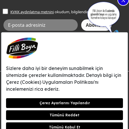
X
İşlem Rehberi
Frezya Rengi
KVKK aydınlatma metnini
okudum, bilgilendim.
Bilgi Toplumu Hizmetleri
İnternet Sitesi Kullanım Koşulları
KVKK Talep Formu
KVKK Aydınlatma Metni
Aksi tarafımca bildirilene dek, Betek Boya ve Kimya Sanayi A.Ş.'nin
Filli Boya dahil tüm markaları ile ilgili kampanya, duyuru, hizmetler ve
tanıtım faaliyetleri vb. ile ilgili olarak e-posta yoluyla şahsıma
bilgilendirme yapılmasına ve iletişim kurulmasına izin veriyorum.
© Filli Boya 2026. Tüm Hakları Saklıdır.