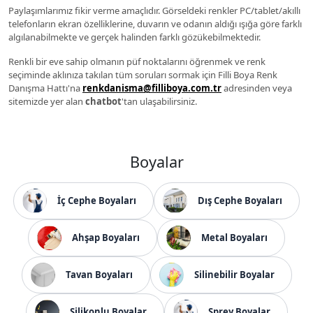
Paylaşımlarımız fikir verme amaçlıdır. Görseldeki renkler PC/tablet/akıllı
telefonların ekran özelliklerine, duvarın ve odanın aldığı ışığa göre farklı
algılanabilmekte ve gerçek halinden farklı gözükebilmektedir.
Renkli bir eve sahip olmanın püf noktalarını öğrenmek ve renk
seçiminde aklınıza takılan tüm soruları sormak için Filli Boya Renk
Danışma Hattı'na
renkdanisma@filliboya.com.tr
adresinden veya
sitemizde yer alan
chatbot
'tan ulaşabilirsiniz.
Boyalar
İç Cephe Boyaları
Dış Cephe Boyaları
Ahşap Boyaları
Metal Boyaları
Tavan Boyaları
Silinebilir Boyalar
Silikonlu Boyalar
Sprey Boyalar