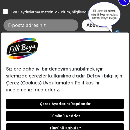
X
İşlem Rehberi
Frezya Rengi
KVKK aydınlatma metnini
okudum, bilgilendim.
Bilgi Toplumu Hizmetleri
İnternet Sitesi Kullanım Koşulları
KVKK Talep Formu
KVKK Aydınlatma Metni
Aksi tarafımca bildirilene dek, Betek Boya ve Kimya Sanayi A.Ş.'nin
Filli Boya dahil tüm markaları ile ilgili kampanya, duyuru, hizmetler ve
tanıtım faaliyetleri vb. ile ilgili olarak e-posta yoluyla şahsıma
bilgilendirme yapılmasına ve iletişim kurulmasına izin veriyorum.
© Filli Boya 2026. Tüm Hakları Saklıdır.