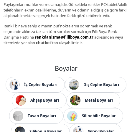
Paylaşımlarımız fikir verme amaçlıdır. Görseldeki renkler PC/tablet/akıllı
telefonların ekran özelliklerine, duvarın ve odanın aldığı ışığa göre farklı
algılanabilmekte ve gerçek halinden farklı gözükebilmektedir.
Renkli bir eve sahip olmanın püf noktalarını öğrenmek ve renk
seçiminde aklınıza takılan tüm soruları sormak için Filli Boya Renk
Danışma Hattı'na
renkdanisma@filliboya.com.tr
adresinden veya
sitemizde yer alan
chatbot
'tan ulaşabilirsiniz.
Boyalar
İç Cephe Boyaları
Dış Cephe Boyaları
Ahşap Boyaları
Metal Boyaları
Tavan Boyaları
Silinebilir Boyalar
Silikonlu Boyalar
Sprey Boyalar