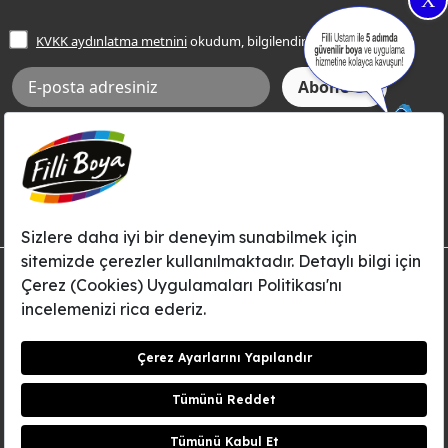
X
İşlem Rehberi
Frezya Rengi
KVKK aydınlatma metnini
okudum, bilgilendim.
Bilgi Toplumu Hizmetleri
İnternet Sitesi Kullanım Koşulları
KVKK Talep Formu
KVKK Aydınlatma Metni
Aksi tarafımca bildirilene dek, Betek Boya ve Kimya Sanayi A.Ş.'nin
Filli Boya dahil tüm markaları ile ilgili kampanya, duyuru, hizmetler ve
tanıtım faaliyetleri vb. ile ilgili olarak e-posta yoluyla şahsıma
bilgilendirme yapılmasına ve iletişim kurulmasına izin veriyorum.
© Filli Boya 2026. Tüm Hakları Saklıdır.