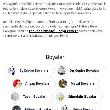
Paylaşımlarımız fikir verme amaçlıdır. Görseldeki renkler PC/tablet/akıllı
telefonların ekran özelliklerine, duvarın ve odanın aldığı ışığa göre farklı
algılanabilmekte ve gerçek halinden farklı gözükebilmektedir.
Renkli bir eve sahip olmanın püf noktalarını öğrenmek ve renk
seçiminde aklınıza takılan tüm soruları sormak için Filli Boya Renk
Danışma Hattı'na
renkdanisma@filliboya.com.tr
adresinden veya
sitemizde yer alan
chatbot
'tan ulaşabilirsiniz.
Boyalar
İç Cephe Boyaları
Dış Cephe Boyaları
Ahşap Boyaları
Metal Boyaları
Tavan Boyaları
Silinebilir Boyalar
Silikonlu Boyalar
Sprey Boyalar