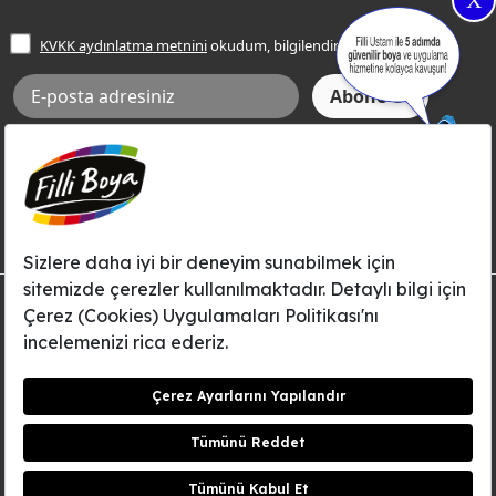
X
İşlem Rehberi
Frezya Rengi
KVKK aydınlatma metnini
okudum, bilgilendim.
Bilgi Toplumu Hizmetleri
İnternet Sitesi Kullanım Koşulları
KVKK Talep Formu
KVKK Aydınlatma Metni
Aksi tarafımca bildirilene dek, Betek Boya ve Kimya Sanayi A.Ş.'nin
Filli Boya dahil tüm markaları ile ilgili kampanya, duyuru, hizmetler ve
tanıtım faaliyetleri vb. ile ilgili olarak e-posta yoluyla şahsıma
bilgilendirme yapılmasına ve iletişim kurulmasına izin veriyorum.
© Filli Boya 2026. Tüm Hakları Saklıdır.