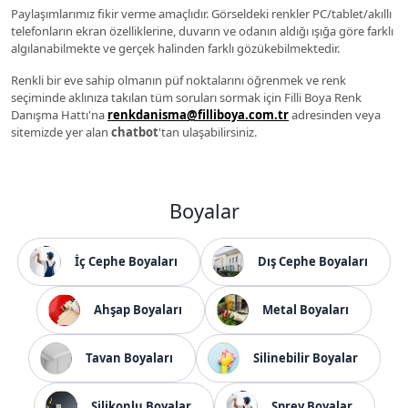
Paylaşımlarımız fikir verme amaçlıdır. Görseldeki renkler PC/tablet/akıllı
telefonların ekran özelliklerine, duvarın ve odanın aldığı ışığa göre farklı
algılanabilmekte ve gerçek halinden farklı gözükebilmektedir.
Renkli bir eve sahip olmanın püf noktalarını öğrenmek ve renk
seçiminde aklınıza takılan tüm soruları sormak için Filli Boya Renk
Danışma Hattı'na
renkdanisma@filliboya.com.tr
adresinden veya
sitemizde yer alan
chatbot
'tan ulaşabilirsiniz.
Boyalar
İç Cephe Boyaları
Dış Cephe Boyaları
Ahşap Boyaları
Metal Boyaları
Tavan Boyaları
Silinebilir Boyalar
Silikonlu Boyalar
Sprey Boyalar