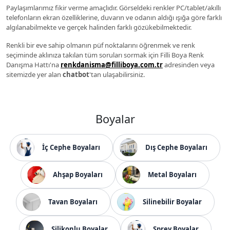
Paylaşımlarımız fikir verme amaçlıdır. Görseldeki renkler PC/tablet/akıllı
telefonların ekran özelliklerine, duvarın ve odanın aldığı ışığa göre farklı
algılanabilmekte ve gerçek halinden farklı gözükebilmektedir.
Renkli bir eve sahip olmanın püf noktalarını öğrenmek ve renk
seçiminde aklınıza takılan tüm soruları sormak için Filli Boya Renk
Danışma Hattı'na
renkdanisma@filliboya.com.tr
adresinden veya
sitemizde yer alan
chatbot
'tan ulaşabilirsiniz.
Boyalar
İç Cephe Boyaları
Dış Cephe Boyaları
Ahşap Boyaları
Metal Boyaları
Tavan Boyaları
Silinebilir Boyalar
Silikonlu Boyalar
Sprey Boyalar