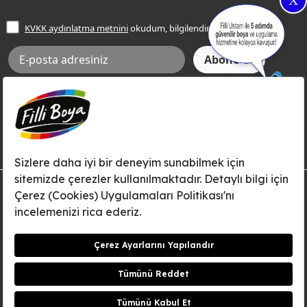
X
İşlem Rehberi
Frezya Rengi
KVKK aydınlatma metnini
okudum, bilgilendim.
Bilgi Toplumu Hizmetleri
İnternet Sitesi Kullanım Koşulları
KVKK Talep Formu
KVKK Aydınlatma Metni
Aksi tarafımca bildirilene dek, Betek Boya ve Kimya Sanayi A.Ş.'nin
Filli Boya dahil tüm markaları ile ilgili kampanya, duyuru, hizmetler ve
tanıtım faaliyetleri vb. ile ilgili olarak e-posta yoluyla şahsıma
bilgilendirme yapılmasına ve iletişim kurulmasına izin veriyorum.
© Filli Boya 2026. Tüm Hakları Saklıdır.