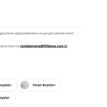
 göre farklı algılanabilmekte ve gerçek halinden farklı
anışma Hattı'na
renkdanisma@filliboya.com.tr
Boyaları
Tavan Boyaları
oyalar