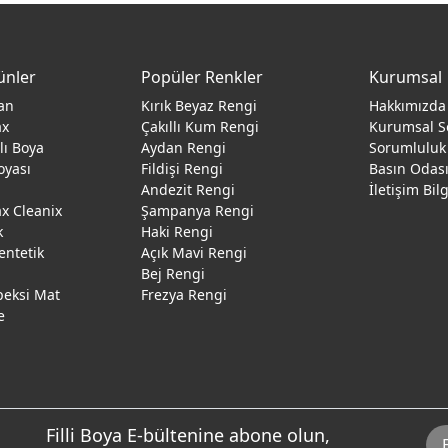
ünler
Popüler Renkler
Kurumsal
an
Kırık Beyaz Rengi
Hakkımızda
ax
Çakıllı Kum Rengi
Kurumsal S
ğlı Boya
Aydan Rengi
Sorumluluk
oyası
Fildişi Rengi
Basın Odas
Andezit Rengi
İletişim Bil
 Cleanix
Şampanya Rengi
k
Haki Rengi
entetik
Açık Mavi Rengi
Bej Rengi
peksi Mat
Frezya Rengi
e
Filli Boya E-bültenine abone olun,