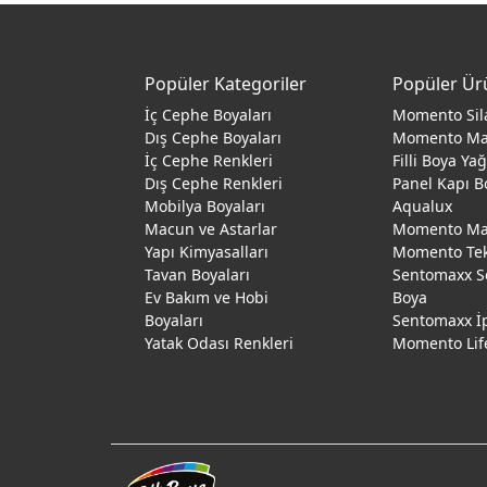
Popüler Kategoriler
Popüler Ür
İç Cephe Boyaları
Momento Sil
Dış Cephe Boyaları
Momento M
İç Cephe Renkleri
Filli Boya Ya
Dış Cephe Renkleri
Panel Kapı B
Mobilya Boyaları
Aqualux
Macun ve Astarlar
Momento Max
Yapı Kimyasalları
Momento Te
Tavan Boyaları
Sentomaxx S
Ev Bakım ve Hobi
Boya
Boyaları
Sentomaxx İ
Yatak Odası Renkleri
Momento Lif