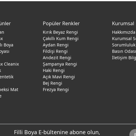
ünler
Popüler Renkler
Kurumsal
an
Kırık Beyaz Rengi
Hakkımızda
ax
Çakıllı Kum Rengi
Kurumsal S
ğlı Boya
Aydan Rengi
Sorumluluk
oyası
Fildişi Rengi
Basın Odas
Andezit Rengi
İletişim Bil
 Cleanix
Şampanya Rengi
k
Haki Rengi
entetik
Açık Mavi Rengi
Bej Rengi
peksi Mat
Frezya Rengi
e
Filli Boya E-bültenine abone olun,