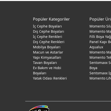
Popüler Kategoriler
Popüler Ür
İç Cephe Boyaları
Momento Sil
Dış Cephe Boyaları
Momento M
İç Cephe Renkleri
Filli Boya Ya
Dış Cephe Renkleri
Panel Kapı B
Mobilya Boyaları
Aqualux
Macun ve Astarlar
Momento Max
Yapı Kimyasalları
Momento Te
Tavan Boyaları
Sentomaxx S
Ev Bakım ve Hobi
Boya
Boyaları
Sentomaxx İ
Yatak Odası Renkleri
Momento Lif