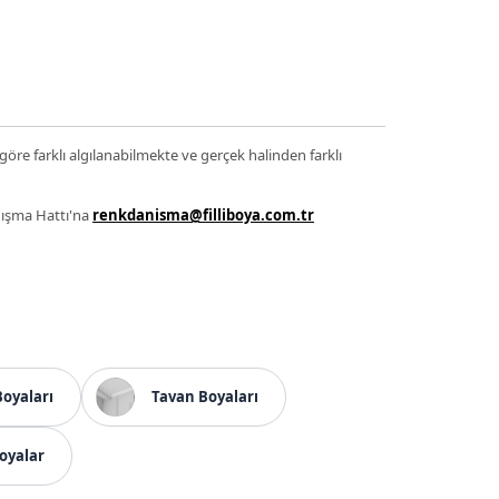
 göre farklı algılanabilmekte ve gerçek halinden farklı
anışma Hattı'na
renkdanisma@filliboya.com.tr
Boyaları
Tavan Boyaları
oyalar