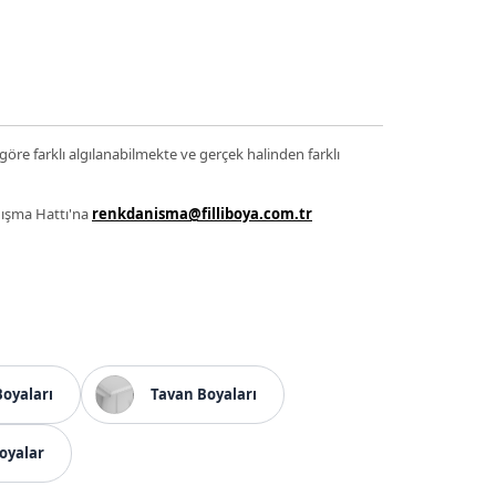
 göre farklı algılanabilmekte ve gerçek halinden farklı
anışma Hattı'na
renkdanisma@filliboya.com.tr
Boyaları
Tavan Boyaları
oyalar