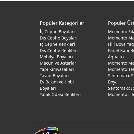
Popüler Kategoriler
Popüler Ür
İç Cephe Boyaları
Momento Sil
Dış Cephe Boyaları
Momento M
İç Cephe Renkleri
Filli Boya Ya
Dış Cephe Renkleri
Panel Kapı B
Mobilya Boyaları
Aqualux
Macun ve Astarlar
Momento Max
Yapı Kimyasalları
Momento Te
Tavan Boyaları
Sentomaxx S
Ev Bakım ve Hobi
Boya
Boyaları
Sentomaxx İ
Yatak Odası Renkleri
Momento Lif