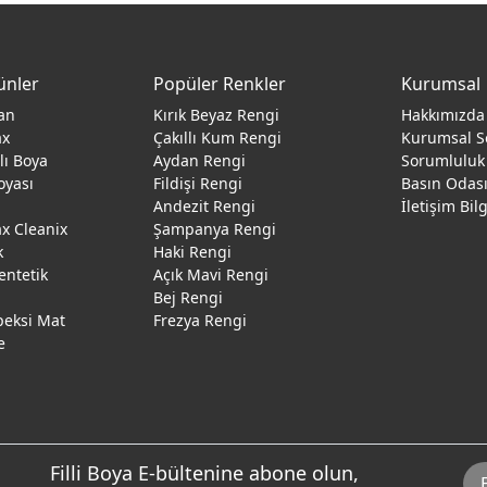
ünler
Popüler Renkler
Kurumsal
an
Kırık Beyaz Rengi
Hakkımızda
ax
Çakıllı Kum Rengi
Kurumsal S
ğlı Boya
Aydan Rengi
Sorumluluk
oyası
Fildişi Rengi
Basın Odas
Andezit Rengi
İletişim Bil
 Cleanix
Şampanya Rengi
k
Haki Rengi
entetik
Açık Mavi Rengi
Bej Rengi
peksi Mat
Frezya Rengi
e
Filli Boya E-bültenine abone olun,