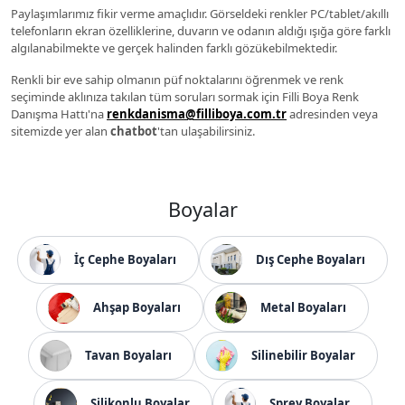
Paylaşımlarımız fikir verme amaçlıdır. Görseldeki renkler PC/tablet/akıllı
telefonların ekran özelliklerine, duvarın ve odanın aldığı ışığa göre farklı
algılanabilmekte ve gerçek halinden farklı gözükebilmektedir.
Renkli bir eve sahip olmanın püf noktalarını öğrenmek ve renk
seçiminde aklınıza takılan tüm soruları sormak için Filli Boya Renk
Danışma Hattı'na
renkdanisma@filliboya.com.tr
adresinden veya
sitemizde yer alan
chatbot
'tan ulaşabilirsiniz.
Boyalar
İç Cephe Boyaları
Dış Cephe Boyaları
Ahşap Boyaları
Metal Boyaları
Tavan Boyaları
Silinebilir Boyalar
Silikonlu Boyalar
Sprey Boyalar