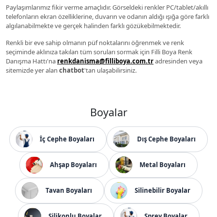
Paylaşımlarımız fikir verme amaçlıdır. Görseldeki renkler PC/tablet/akıllı
telefonların ekran özelliklerine, duvarın ve odanın aldığı ışığa göre farklı
algılanabilmekte ve gerçek halinden farklı gözükebilmektedir.
Renkli bir eve sahip olmanın püf noktalarını öğrenmek ve renk
seçiminde aklınıza takılan tüm soruları sormak için Filli Boya Renk
Danışma Hattı'na
renkdanisma@filliboya.com.tr
adresinden veya
sitemizde yer alan
chatbot
'tan ulaşabilirsiniz.
Boyalar
İç Cephe Boyaları
Dış Cephe Boyaları
Ahşap Boyaları
Metal Boyaları
Tavan Boyaları
Silinebilir Boyalar
Silikonlu Boyalar
Sprey Boyalar