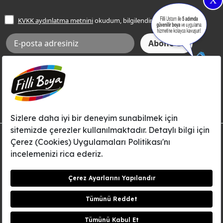
X
İşlem Rehberi
Frezya Rengi
KVKK aydınlatma metnini
okudum, bilgilendim.
Bilgi Toplumu Hizmetleri
İnternet Sitesi Kullanım Koşulları
KVKK Talep Formu
KVKK Aydınlatma Metni
Aksi tarafımca bildirilene dek, Betek Boya ve Kimya Sanayi A.Ş.'nin
Filli Boya dahil tüm markaları ile ilgili kampanya, duyuru, hizmetler ve
tanıtım faaliyetleri vb. ile ilgili olarak e-posta yoluyla şahsıma
bilgilendirme yapılmasına ve iletişim kurulmasına izin veriyorum.
© Filli Boya 2026. Tüm Hakları Saklıdır.