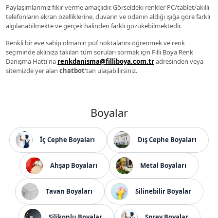
Paylaşımlarımız fikir verme amaçlıdır. Görseldeki renkler PC/tablet/akıllı
telefonların ekran özelliklerine, duvarın ve odanın aldığı ışığa göre farklı
algılanabilmekte ve gerçek halinden farklı gözükebilmektedir.
Renkli bir eve sahip olmanın püf noktalarını öğrenmek ve renk
seçiminde aklınıza takılan tüm soruları sormak için Filli Boya Renk
Danışma Hattı'na
renkdanisma@filliboya.com.tr
adresinden veya
sitemizde yer alan
chatbot
'tan ulaşabilirsiniz.
Boyalar
İç Cephe Boyaları
Dış Cephe Boyaları
Ahşap Boyaları
Metal Boyaları
Tavan Boyaları
Silinebilir Boyalar
Silikonlu Boyalar
Sprey Boyalar