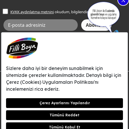
X
İşlem Rehberi
Frezya Rengi
KVKK aydınlatma metnini
okudum, bilgilendim.
Bilgi Toplumu Hizmetleri
İnternet Sitesi Kullanım Koşulları
KVKK Talep Formu
KVKK Aydınlatma Metni
Aksi tarafımca bildirilene dek, Betek Boya ve Kimya Sanayi A.Ş.'nin
Filli Boya dahil tüm markaları ile ilgili kampanya, duyuru, hizmetler ve
tanıtım faaliyetleri vb. ile ilgili olarak e-posta yoluyla şahsıma
bilgilendirme yapılmasına ve iletişim kurulmasına izin veriyorum.
© Filli Boya 2026. Tüm Hakları Saklıdır.