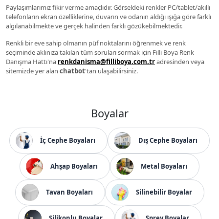
Paylaşımlarımız fikir verme amaçlıdır. Görseldeki renkler PC/tablet/akıllı
telefonların ekran özelliklerine, duvarın ve odanın aldığı ışığa göre farklı
algılanabilmekte ve gerçek halinden farklı gözükebilmektedir.
Renkli bir eve sahip olmanın püf noktalarını öğrenmek ve renk
seçiminde aklınıza takılan tüm soruları sormak için Filli Boya Renk
Danışma Hattı'na
renkdanisma@filliboya.com.tr
adresinden veya
sitemizde yer alan
chatbot
'tan ulaşabilirsiniz.
Boyalar
İç Cephe Boyaları
Dış Cephe Boyaları
Ahşap Boyaları
Metal Boyaları
Tavan Boyaları
Silinebilir Boyalar
Silikonlu Boyalar
Sprey Boyalar