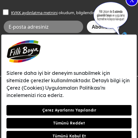
X
İşlem Rehberi
Frezya Rengi
KVKK aydınlatma metnini
okudum, bilgilendim.
Bilgi Toplumu Hizmetleri
İnternet Sitesi Kullanım Koşulları
KVKK Talep Formu
KVKK Aydınlatma Metni
Aksi tarafımca bildirilene dek, Betek Boya ve Kimya Sanayi A.Ş.'nin
Filli Boya dahil tüm markaları ile ilgili kampanya, duyuru, hizmetler ve
tanıtım faaliyetleri vb. ile ilgili olarak e-posta yoluyla şahsıma
bilgilendirme yapılmasına ve iletişim kurulmasına izin veriyorum.
© Filli Boya 2026. Tüm Hakları Saklıdır.