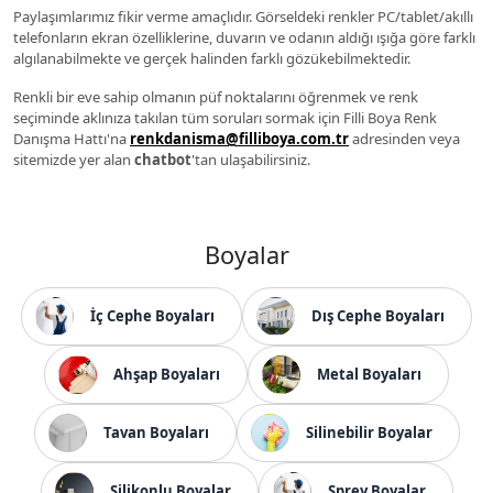
Paylaşımlarımız fikir verme amaçlıdır. Görseldeki renkler PC/tablet/akıllı
telefonların ekran özelliklerine, duvarın ve odanın aldığı ışığa göre farklı
algılanabilmekte ve gerçek halinden farklı gözükebilmektedir.
Renkli bir eve sahip olmanın püf noktalarını öğrenmek ve renk
seçiminde aklınıza takılan tüm soruları sormak için Filli Boya Renk
Danışma Hattı'na
renkdanisma@filliboya.com.tr
adresinden veya
sitemizde yer alan
chatbot
'tan ulaşabilirsiniz.
Boyalar
İç Cephe Boyaları
Dış Cephe Boyaları
Ahşap Boyaları
Metal Boyaları
Tavan Boyaları
Silinebilir Boyalar
Silikonlu Boyalar
Sprey Boyalar