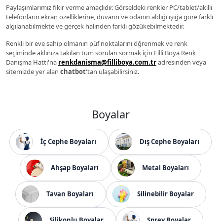
Paylaşımlarımız fikir verme amaçlıdır. Görseldeki renkler PC/tablet/akıllı
telefonların ekran özelliklerine, duvarın ve odanın aldığı ışığa göre farklı
algılanabilmekte ve gerçek halinden farklı gözükebilmektedir.
Renkli bir eve sahip olmanın püf noktalarını öğrenmek ve renk
seçiminde aklınıza takılan tüm soruları sormak için Filli Boya Renk
Danışma Hattı'na
renkdanisma@filliboya.com.tr
adresinden veya
sitemizde yer alan
chatbot
'tan ulaşabilirsiniz.
Boyalar
İç Cephe Boyaları
Dış Cephe Boyaları
Ahşap Boyaları
Metal Boyaları
Tavan Boyaları
Silinebilir Boyalar
Silikonlu Boyalar
Sprey Boyalar