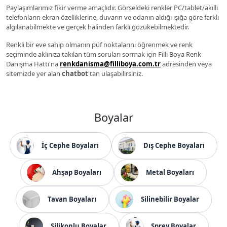
Paylaşımlarımız fikir verme amaçlıdır. Görseldeki renkler PC/tablet/akıllı
telefonların ekran özelliklerine, duvarın ve odanın aldığı ışığa göre farklı
algılanabilmekte ve gerçek halinden farklı gözükebilmektedir.
Renkli bir eve sahip olmanın püf noktalarını öğrenmek ve renk
seçiminde aklınıza takılan tüm soruları sormak için Filli Boya Renk
Danışma Hattı'na
renkdanisma@filliboya.com.tr
adresinden veya
sitemizde yer alan
chatbot
'tan ulaşabilirsiniz.
Boyalar
İç Cephe Boyaları
Dış Cephe Boyaları
Ahşap Boyaları
Metal Boyaları
Tavan Boyaları
Silinebilir Boyalar
Silikonlu Boyalar
Sprey Boyalar