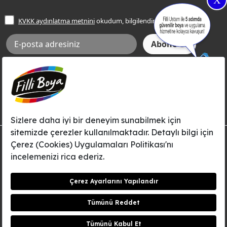
X
İşlem Rehberi
Frezya Rengi
KVKK aydınlatma metnini
okudum, bilgilendim.
Bilgi Toplumu Hizmetleri
İnternet Sitesi Kullanım Koşulları
KVKK Talep Formu
KVKK Aydınlatma Metni
Aksi tarafımca bildirilene dek, Betek Boya ve Kimya Sanayi A.Ş.'nin
Filli Boya dahil tüm markaları ile ilgili kampanya, duyuru, hizmetler ve
tanıtım faaliyetleri vb. ile ilgili olarak e-posta yoluyla şahsıma
bilgilendirme yapılmasına ve iletişim kurulmasına izin veriyorum.
© Filli Boya 2026. Tüm Hakları Saklıdır.