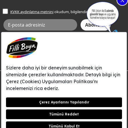
X
İşlem Rehberi
Frezya Rengi
KVKK aydınlatma metnini
okudum, bilgilendim.
Bilgi Toplumu Hizmetleri
İnternet Sitesi Kullanım Koşulları
KVKK Talep Formu
KVKK Aydınlatma Metni
Aksi tarafımca bildirilene dek, Betek Boya ve Kimya Sanayi A.Ş.'nin
Filli Boya dahil tüm markaları ile ilgili kampanya, duyuru, hizmetler ve
tanıtım faaliyetleri vb. ile ilgili olarak e-posta yoluyla şahsıma
bilgilendirme yapılmasına ve iletişim kurulmasına izin veriyorum.
© Filli Boya 2026. Tüm Hakları Saklıdır.