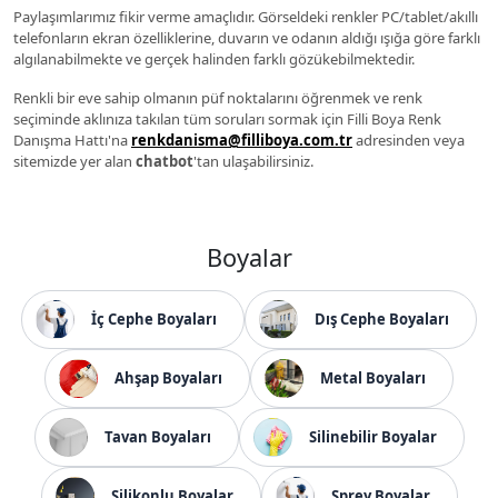
Paylaşımlarımız fikir verme amaçlıdır. Görseldeki renkler PC/tablet/akıllı
telefonların ekran özelliklerine, duvarın ve odanın aldığı ışığa göre farklı
algılanabilmekte ve gerçek halinden farklı gözükebilmektedir.
Renkli bir eve sahip olmanın püf noktalarını öğrenmek ve renk
seçiminde aklınıza takılan tüm soruları sormak için Filli Boya Renk
Danışma Hattı'na
renkdanisma@filliboya.com.tr
adresinden veya
sitemizde yer alan
chatbot
'tan ulaşabilirsiniz.
Boyalar
İç Cephe Boyaları
Dış Cephe Boyaları
Ahşap Boyaları
Metal Boyaları
Tavan Boyaları
Silinebilir Boyalar
Silikonlu Boyalar
Sprey Boyalar