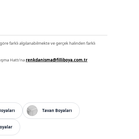
 göre farklı algılanabilmekte ve gerçek halinden farklı
anışma Hattı'na
renkdanisma@filliboya.com.tr
Boyaları
Tavan Boyaları
oyalar