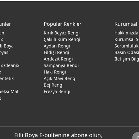
ünler
Popüler Renkler
Kurumsal
an
Kırık Beyaz Rengi
Hakkımızda
ax
Çakıllı Kum Rengi
Kurumsal S
ğlı Boya
Aydan Rengi
Sorumluluk
oyası
Fildişi Rengi
Basın Odas
Andezit Rengi
İletişim Bil
 Cleanix
Şampanya Rengi
k
Haki Rengi
entetik
Açık Mavi Rengi
Bej Rengi
peksi Mat
Frezya Rengi
e
Filli Boya E-bültenine abone olun,