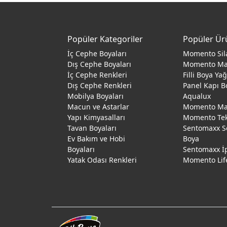
Popüler Kategoriler
Popüler Ür
İç Cephe Boyaları
Momento Sil
Dış Cephe Boyaları
Momento M
İç Cephe Renkleri
Filli Boya Ya
Dış Cephe Renkleri
Panel Kapı B
Mobilya Boyaları
Aqualux
Macun ve Astarlar
Momento Max
Yapı Kimyasalları
Momento Te
Tavan Boyaları
Sentomaxx S
Ev Bakım ve Hobi
Boya
Boyaları
Sentomaxx İ
Yatak Odası Renkleri
Momento Lif