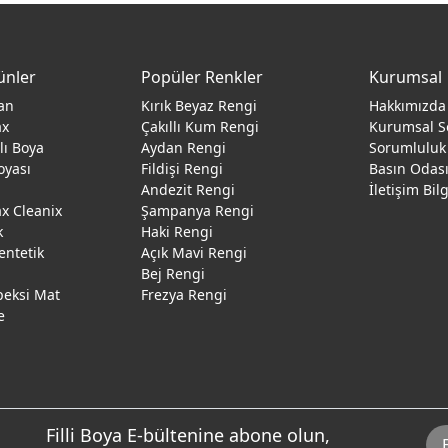
ünler
Popüler Renkler
Kurumsal
an
Kırık Beyaz Rengi
Hakkımızda
ax
Çakıllı Kum Rengi
Kurumsal S
ğlı Boya
Aydan Rengi
Sorumluluk
oyası
Fildişi Rengi
Basın Odas
Andezit Rengi
İletişim Bil
 Cleanix
Şampanya Rengi
k
Haki Rengi
entetik
Açık Mavi Rengi
Bej Rengi
peksi Mat
Frezya Rengi
e
Filli Boya E-bültenine abone olun,