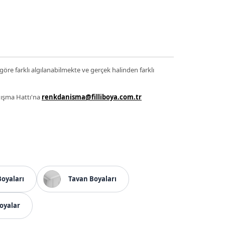
 göre farklı algılanabilmekte ve gerçek halinden farklı
anışma Hattı'na
renkdanisma@filliboya.com.tr
Boyaları
Tavan Boyaları
oyalar