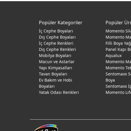
Popüler Kategoriler
Popüler Ür
İç Cephe Boyaları
Momento Sil
Dış Cephe Boyaları
Momento M
İç Cephe Renkleri
Filli Boya Ya
Dış Cephe Renkleri
Panel Kapı B
Mobilya Boyaları
Aqualux
Macun ve Astarlar
Momento Max
Yapı Kimyasalları
Momento Te
Tavan Boyaları
Sentomaxx S
Ev Bakım ve Hobi
Boya
Boyaları
Sentomaxx İ
Yatak Odası Renkleri
Momento Lif