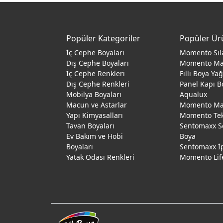
Popüler Kategoriler
Popüler Ür
İç Cephe Boyaları
Momento Sil
Dış Cephe Boyaları
Momento M
İç Cephe Renkleri
Filli Boya Ya
Dış Cephe Renkleri
Panel Kapı B
Mobilya Boyaları
Aqualux
Macun ve Astarlar
Momento Max
Yapı Kimyasalları
Momento Te
Tavan Boyaları
Sentomaxx S
Ev Bakım ve Hobi
Boya
Boyaları
Sentomaxx İ
Yatak Odası Renkleri
Momento Lif