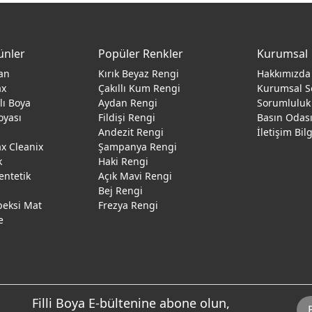
ünler
Popüler Renkler
Kurumsal
an
Kırık Beyaz Rengi
Hakkımızda
ax
Çakıllı Kum Rengi
Kurumsal S
ğlı Boya
Aydan Rengi
Sorumluluk
oyası
Fildişi Rengi
Basın Odas
Andezit Rengi
İletişim Bil
 Cleanix
Şampanya Rengi
k
Haki Rengi
entetik
Açık Mavi Rengi
Bej Rengi
peksi Mat
Frezya Rengi
e
Filli Boya E-bültenine abone olun,