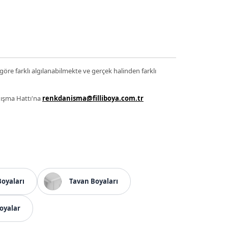
 göre farklı algılanabilmekte ve gerçek halinden farklı
anışma Hattı'na
renkdanisma@filliboya.com.tr
Boyaları
Tavan Boyaları
oyalar