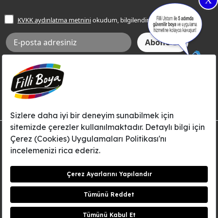
X
İşlem Rehberi
Frezya Rengi
KVKK aydınlatma metnini
okudum, bilgilendim.
Bilgi Toplumu Hizmetleri
İnternet Sitesi Kullanım Koşulları
KVKK Talep Formu
KVKK Aydınlatma Metni
Aksi tarafımca bildirilene dek, Betek Boya ve Kimya Sanayi A.Ş.'nin
Filli Boya dahil tüm markaları ile ilgili kampanya, duyuru, hizmetler ve
tanıtım faaliyetleri vb. ile ilgili olarak e-posta yoluyla şahsıma
bilgilendirme yapılmasına ve iletişim kurulmasına izin veriyorum.
© Filli Boya 2026. Tüm Hakları Saklıdır.