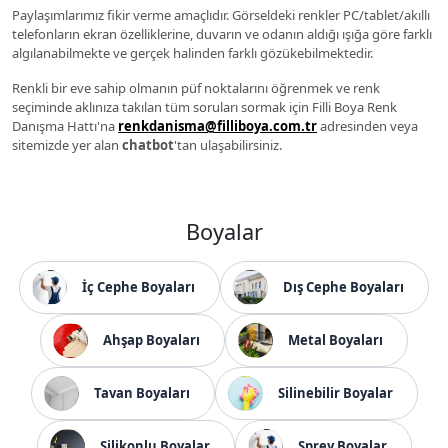
Paylaşımlarımız fikir verme amaçlıdır. Görseldeki renkler PC/tablet/akıllı
telefonların ekran özelliklerine, duvarın ve odanın aldığı ışığa göre farklı
algılanabilmekte ve gerçek halinden farklı gözükebilmektedir.
Renkli bir eve sahip olmanın püf noktalarını öğrenmek ve renk
seçiminde aklınıza takılan tüm soruları sormak için Filli Boya Renk
Danışma Hattı'na
renkdanisma@filliboya.com.tr
adresinden veya
sitemizde yer alan
chatbot
'tan ulaşabilirsiniz.
Boyalar
İç Cephe Boyaları
Dış Cephe Boyaları
Ahşap Boyaları
Metal Boyaları
Tavan Boyaları
Silinebilir Boyalar
Silikonlu Boyalar
Sprey Boyalar