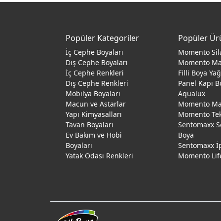
Popüler Kategoriler
Popüler Ür
İç Cephe Boyaları
Momento Sil
Dış Cephe Boyaları
Momento M
İç Cephe Renkleri
Filli Boya Ya
Dış Cephe Renkleri
Panel Kapı B
Mobilya Boyaları
Aqualux
Macun ve Astarlar
Momento Max
Yapı Kimyasalları
Momento Te
Tavan Boyaları
Sentomaxx S
Ev Bakım ve Hobi
Boya
Boyaları
Sentomaxx İ
Yatak Odası Renkleri
Momento Lif