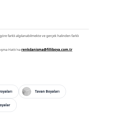
 göre farklı algılanabilmekte ve gerçek halinden farklı
anışma Hattı'na
renkdanisma@filliboya.com.tr
Boyaları
Tavan Boyaları
oyalar