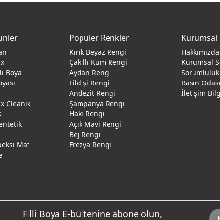
ünler
Popüler Renkler
Kurumsal
an
Kırık Beyaz Rengi
Hakkımızda
ax
Çakıllı Kum Rengi
Kurumsal S
ğlı Boya
Aydan Rengi
Sorumluluk
oyası
Fildişi Rengi
Basın Odas
Andezit Rengi
İletişim Bil
 Cleanix
Şampanya Rengi
k
Haki Rengi
entetik
Açık Mavi Rengi
Bej Rengi
peksi Mat
Frezya Rengi
e
Filli Boya E-bültenine abone olun,