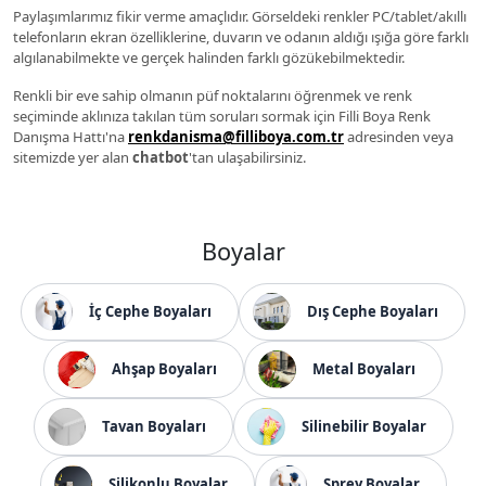
Paylaşımlarımız fikir verme amaçlıdır. Görseldeki renkler PC/tablet/akıllı
telefonların ekran özelliklerine, duvarın ve odanın aldığı ışığa göre farklı
algılanabilmekte ve gerçek halinden farklı gözükebilmektedir.
Renkli bir eve sahip olmanın püf noktalarını öğrenmek ve renk
seçiminde aklınıza takılan tüm soruları sormak için Filli Boya Renk
Danışma Hattı'na
renkdanisma@filliboya.com.tr
adresinden veya
sitemizde yer alan
chatbot
'tan ulaşabilirsiniz.
Boyalar
İç Cephe Boyaları
Dış Cephe Boyaları
Ahşap Boyaları
Metal Boyaları
Tavan Boyaları
Silinebilir Boyalar
Silikonlu Boyalar
Sprey Boyalar