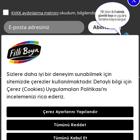
X
İşlem Rehberi
Frezya Rengi
KVKK aydınlatma metnini
okudum, bilgilendim.
Bilgi Toplumu Hizmetleri
İnternet Sitesi Kullanım Koşulları
KVKK Talep Formu
KVKK Aydınlatma Metni
Aksi tarafımca bildirilene dek, Betek Boya ve Kimya Sanayi A.Ş.'nin
Filli Boya dahil tüm markaları ile ilgili kampanya, duyuru, hizmetler ve
tanıtım faaliyetleri vb. ile ilgili olarak e-posta yoluyla şahsıma
bilgilendirme yapılmasına ve iletişim kurulmasına izin veriyorum.
© Filli Boya 2026. Tüm Hakları Saklıdır.