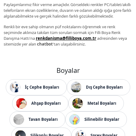
Paylaşımlarımız fikir verme amaçlıdır. Görseldeki renkler PC/tablet/akıllı
telefonların ekran özelliklerine, duvarın ve odanın aldığı ışığa göre farklı
algılanabilmekte ve gerçek halinden farklı gözükebilmektedir.
Renkli bir eve sahip olmanın püf noktalarını öğrenmek ve renk
seçiminde aklınıza takılan tüm soruları sormak için Filli Boya Renk
Danışma Hattı'na
renkdanisma@filliboya.com.tr
adresinden veya
sitemizde yer alan
chatbot
'tan ulaşabilirsiniz.
Boyalar
İç Cephe Boyaları
Dış Cephe Boyaları
Ahşap Boyaları
Metal Boyaları
Tavan Boyaları
Silinebilir Boyalar
Silikonlu Boyalar
Sprey Boyalar