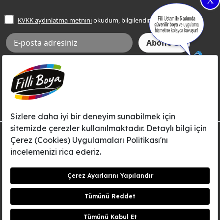
X
İşlem Rehberi
Frezya Rengi
KVKK aydınlatma metnini
okudum, bilgilendim.
Bilgi Toplumu Hizmetleri
İnternet Sitesi Kullanım Koşulları
KVKK Talep Formu
KVKK Aydınlatma Metni
Aksi tarafımca bildirilene dek, Betek Boya ve Kimya Sanayi A.Ş.'nin
Filli Boya dahil tüm markaları ile ilgili kampanya, duyuru, hizmetler ve
tanıtım faaliyetleri vb. ile ilgili olarak e-posta yoluyla şahsıma
bilgilendirme yapılmasına ve iletişim kurulmasına izin veriyorum.
© Filli Boya 2026. Tüm Hakları Saklıdır.