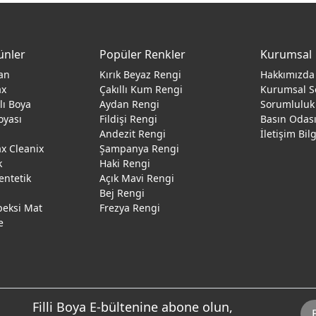
ünler
Popüler Renkler
Kurumsal
an
Kırık Beyaz Rengi
Hakkımızda
ax
Çakıllı Kum Rengi
Kurumsal S
ğlı Boya
Aydan Rengi
Sorumluluk
oyası
Fildişi Rengi
Basın Odas
Andezit Rengi
İletişim Bil
 Cleanix
Şampanya Rengi
k
Haki Rengi
entetik
Açık Mavi Rengi
Bej Rengi
peksi Mat
Frezya Rengi
e
Filli Boya E-bültenine abone olun,