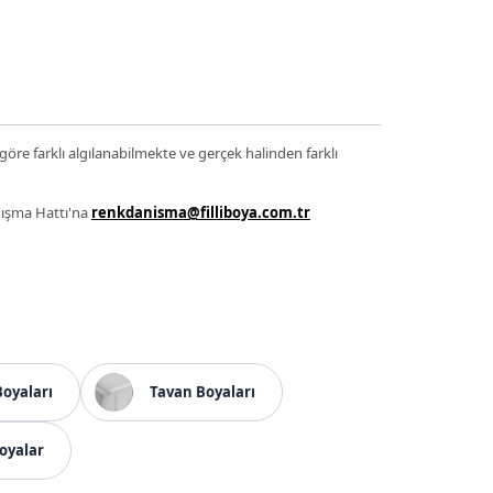
 göre farklı algılanabilmekte ve gerçek halinden farklı
anışma Hattı'na
renkdanisma@filliboya.com.tr
Boyaları
Tavan Boyaları
oyalar