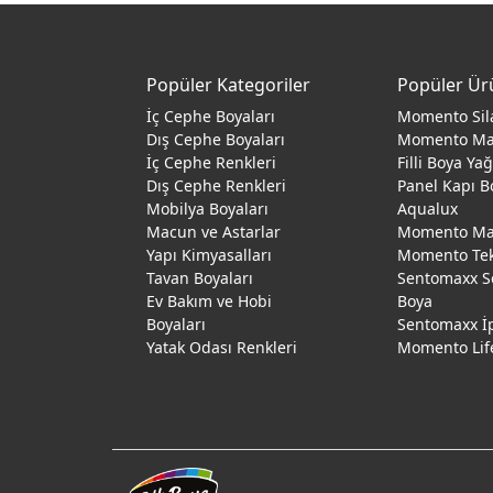
Popüler Kategoriler
Popüler Ür
İç Cephe Boyaları
Momento Sil
Dış Cephe Boyaları
Momento M
İç Cephe Renkleri
Filli Boya Ya
Dış Cephe Renkleri
Panel Kapı B
Mobilya Boyaları
Aqualux
Macun ve Astarlar
Momento Max
Yapı Kimyasalları
Momento Te
Tavan Boyaları
Sentomaxx S
Ev Bakım ve Hobi
Boya
Boyaları
Sentomaxx İ
Yatak Odası Renkleri
Momento Lif