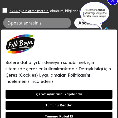
X
İşlem Rehberi
Frezya Rengi
KVKK aydınlatma metnini
okudum, bilgilendim.
Bilgi Toplumu Hizmetleri
İnternet Sitesi Kullanım Koşulları
KVKK Talep Formu
KVKK Aydınlatma Metni
Aksi tarafımca bildirilene dek, Betek Boya ve Kimya Sanayi A.Ş.'nin
Filli Boya dahil tüm markaları ile ilgili kampanya, duyuru, hizmetler ve
tanıtım faaliyetleri vb. ile ilgili olarak e-posta yoluyla şahsıma
bilgilendirme yapılmasına ve iletişim kurulmasına izin veriyorum.
© Filli Boya 2026. Tüm Hakları Saklıdır.