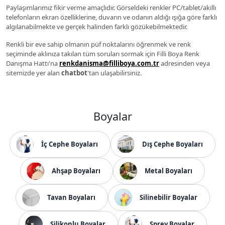
Paylaşımlarımız fikir verme amaçlıdır. Görseldeki renkler PC/tablet/akıllı
telefonların ekran özelliklerine, duvarın ve odanın aldığı ışığa göre farklı
algılanabilmekte ve gerçek halinden farklı gözükebilmektedir.
Renkli bir eve sahip olmanın püf noktalarını öğrenmek ve renk
seçiminde aklınıza takılan tüm soruları sormak için Filli Boya Renk
Danışma Hattı'na
renkdanisma@filliboya.com.tr
adresinden veya
sitemizde yer alan
chatbot
'tan ulaşabilirsiniz.
Boyalar
İç Cephe Boyaları
Dış Cephe Boyaları
Ahşap Boyaları
Metal Boyaları
Tavan Boyaları
Silinebilir Boyalar
Silikonlu Boyalar
Sprey Boyalar