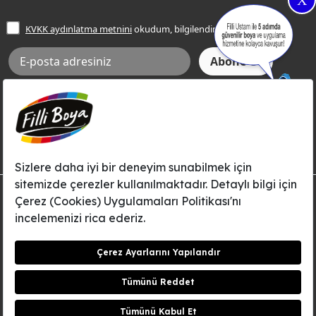
X
İşlem Rehberi
Frezya Rengi
KVKK aydınlatma metnini
okudum, bilgilendim.
Bilgi Toplumu Hizmetleri
İnternet Sitesi Kullanım Koşulları
KVKK Talep Formu
KVKK Aydınlatma Metni
Aksi tarafımca bildirilene dek, Betek Boya ve Kimya Sanayi A.Ş.'nin
Filli Boya dahil tüm markaları ile ilgili kampanya, duyuru, hizmetler ve
tanıtım faaliyetleri vb. ile ilgili olarak e-posta yoluyla şahsıma
bilgilendirme yapılmasına ve iletişim kurulmasına izin veriyorum.
© Filli Boya 2026. Tüm Hakları Saklıdır.