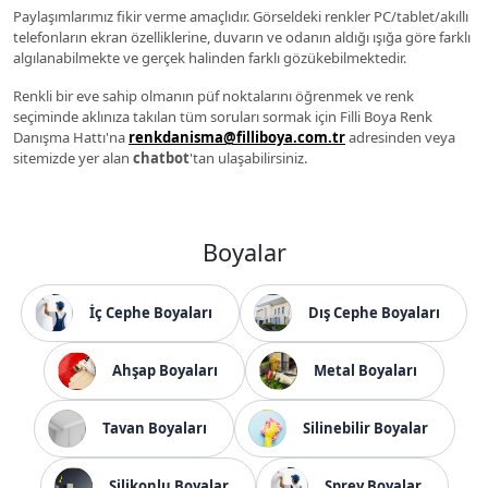
Paylaşımlarımız fikir verme amaçlıdır. Görseldeki renkler PC/tablet/akıllı
telefonların ekran özelliklerine, duvarın ve odanın aldığı ışığa göre farklı
algılanabilmekte ve gerçek halinden farklı gözükebilmektedir.
Renkli bir eve sahip olmanın püf noktalarını öğrenmek ve renk
seçiminde aklınıza takılan tüm soruları sormak için Filli Boya Renk
Danışma Hattı'na
renkdanisma@filliboya.com.tr
adresinden veya
sitemizde yer alan
chatbot
'tan ulaşabilirsiniz.
Boyalar
İç Cephe Boyaları
Dış Cephe Boyaları
Ahşap Boyaları
Metal Boyaları
Tavan Boyaları
Silinebilir Boyalar
Silikonlu Boyalar
Sprey Boyalar