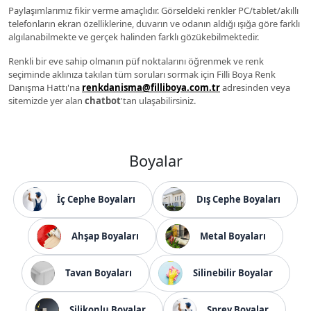
Paylaşımlarımız fikir verme amaçlıdır. Görseldeki renkler PC/tablet/akıllı
telefonların ekran özelliklerine, duvarın ve odanın aldığı ışığa göre farklı
algılanabilmekte ve gerçek halinden farklı gözükebilmektedir.
Renkli bir eve sahip olmanın püf noktalarını öğrenmek ve renk
seçiminde aklınıza takılan tüm soruları sormak için Filli Boya Renk
Danışma Hattı'na
renkdanisma@filliboya.com.tr
adresinden veya
sitemizde yer alan
chatbot
'tan ulaşabilirsiniz.
Boyalar
İç Cephe Boyaları
Dış Cephe Boyaları
Ahşap Boyaları
Metal Boyaları
Tavan Boyaları
Silinebilir Boyalar
Silikonlu Boyalar
Sprey Boyalar