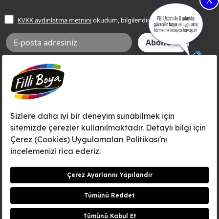
X
İşlem Rehberi
Frezya Rengi
KVKK aydınlatma metnini
okudum, bilgilendim.
Bilgi Toplumu Hizmetleri
İnternet Sitesi Kullanım Koşulları
KVKK Talep Formu
KVKK Aydınlatma Metni
Aksi tarafımca bildirilene dek, Betek Boya ve Kimya Sanayi A.Ş.'nin
Filli Boya dahil tüm markaları ile ilgili kampanya, duyuru, hizmetler ve
tanıtım faaliyetleri vb. ile ilgili olarak e-posta yoluyla şahsıma
bilgilendirme yapılmasına ve iletişim kurulmasına izin veriyorum.
© Filli Boya 2026. Tüm Hakları Saklıdır.