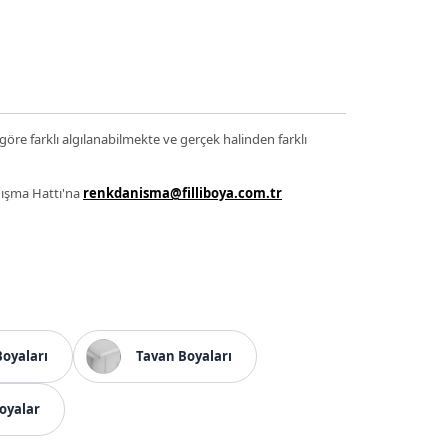
 göre farklı algılanabilmekte ve gerçek halinden farklı
anışma Hattı'na
renkdanisma@filliboya.com.tr
Boyaları
Tavan Boyaları
oyalar