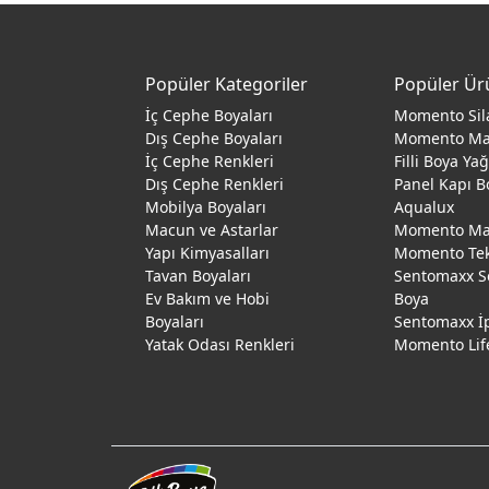
Popüler Kategoriler
Popüler Ür
İç Cephe Boyaları
Momento Sil
Dış Cephe Boyaları
Momento M
İç Cephe Renkleri
Filli Boya Ya
Dış Cephe Renkleri
Panel Kapı B
Mobilya Boyaları
Aqualux
Macun ve Astarlar
Momento Max
Yapı Kimyasalları
Momento Te
Tavan Boyaları
Sentomaxx S
Ev Bakım ve Hobi
Boya
Boyaları
Sentomaxx İ
Yatak Odası Renkleri
Momento Lif