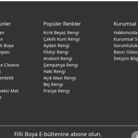
ünler
Popüler Renkler
Kurumsal
an
Kırık Beyaz Rengi
Hakkımızda
ax
Çakıllı Kum Rengi
Kurumsal S
ğlı Boya
Aydan Rengi
Sorumluluk
oyası
Fildişi Rengi
Basın Odas
Andezit Rengi
İletişim Bil
 Cleanix
Şampanya Rengi
k
Haki Rengi
entetik
Açık Mavi Rengi
Bej Rengi
peksi Mat
Frezya Rengi
e
Filli Boya E-bültenine abone olun,