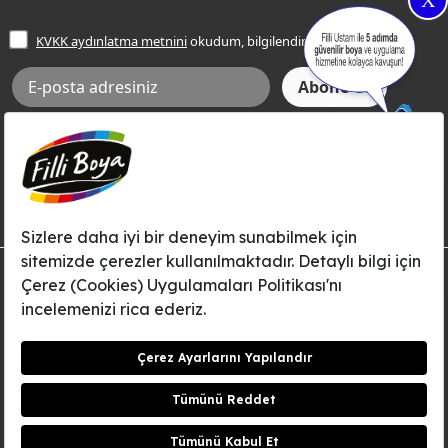
X
İşlem Rehberi
Frezya Rengi
KVKK aydınlatma metnini
okudum, bilgilendim.
Bilgi Toplumu Hizmetleri
İnternet Sitesi Kullanım Koşulları
KVKK Talep Formu
KVKK Aydınlatma Metni
Aksi tarafımca bildirilene dek, Betek Boya ve Kimya Sanayi A.Ş.'nin
Filli Boya dahil tüm markaları ile ilgili kampanya, duyuru, hizmetler ve
tanıtım faaliyetleri vb. ile ilgili olarak e-posta yoluyla şahsıma
bilgilendirme yapılmasına ve iletişim kurulmasına izin veriyorum.
© Filli Boya 2026. Tüm Hakları Saklıdır.