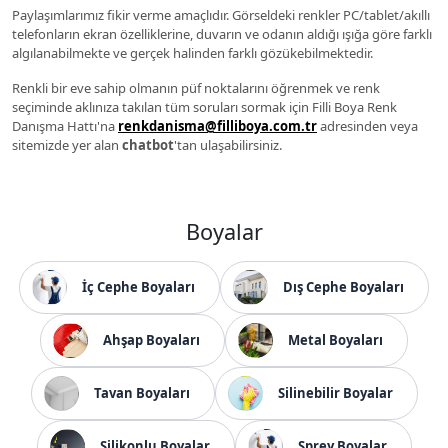
Paylaşımlarımız fikir verme amaçlıdır. Görseldeki renkler PC/tablet/akıllı
telefonların ekran özelliklerine, duvarın ve odanın aldığı ışığa göre farklı
algılanabilmekte ve gerçek halinden farklı gözükebilmektedir.
Renkli bir eve sahip olmanın püf noktalarını öğrenmek ve renk
seçiminde aklınıza takılan tüm soruları sormak için Filli Boya Renk
Danışma Hattı'na
renkdanisma@filliboya.com.tr
adresinden veya
sitemizde yer alan
chatbot
'tan ulaşabilirsiniz.
Boyalar
İç Cephe Boyaları
Dış Cephe Boyaları
Ahşap Boyaları
Metal Boyaları
Tavan Boyaları
Silinebilir Boyalar
Silikonlu Boyalar
Sprey Boyalar