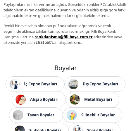
Paylaşımlarımız fikir verme amaçlıdır. Görseldeki renkler PC/tablet/akıllı
telefonların ekran özelliklerine, duvarın ve odanın aldığı ışığa göre farklı
algılanabilmekte ve gerçek halinden farklı gözükebilmektedir.
Renkli bir eve sahip olmanın püf noktalarını öğrenmek ve renk
seçiminde aklınıza takılan tüm soruları sormak için Filli Boya Renk
Danışma Hattı'na
renkdanisma@filliboya.com.tr
adresinden veya
sitemizde yer alan
chatbot
'tan ulaşabilirsiniz.
Boyalar
İç Cephe Boyaları
Dış Cephe Boyaları
Ahşap Boyaları
Metal Boyaları
Tavan Boyaları
Silinebilir Boyalar
Silikonlu Boyalar
Sprey Boyalar