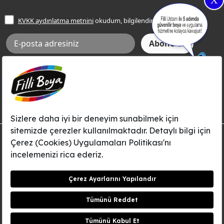
X
İşlem Rehberi
Frezya Rengi
KVKK aydınlatma metnini
okudum, bilgilendim.
Bilgi Toplumu Hizmetleri
İnternet Sitesi Kullanım Koşulları
KVKK Talep Formu
KVKK Aydınlatma Metni
Aksi tarafımca bildirilene dek, Betek Boya ve Kimya Sanayi A.Ş.'nin
Filli Boya dahil tüm markaları ile ilgili kampanya, duyuru, hizmetler ve
tanıtım faaliyetleri vb. ile ilgili olarak e-posta yoluyla şahsıma
bilgilendirme yapılmasına ve iletişim kurulmasına izin veriyorum.
© Filli Boya 2026. Tüm Hakları Saklıdır.