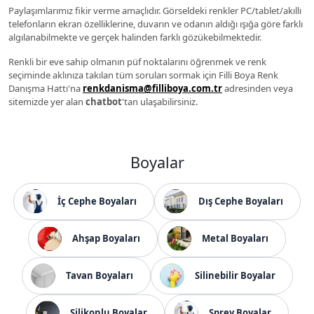
Paylaşımlarımız fikir verme amaçlıdır. Görseldeki renkler PC/tablet/akıllı
telefonların ekran özelliklerine, duvarın ve odanın aldığı ışığa göre farklı
algılanabilmekte ve gerçek halinden farklı gözükebilmektedir.
Renkli bir eve sahip olmanın püf noktalarını öğrenmek ve renk
seçiminde aklınıza takılan tüm soruları sormak için Filli Boya Renk
Danışma Hattı'na
renkdanisma@filliboya.com.tr
adresinden veya
sitemizde yer alan
chatbot
'tan ulaşabilirsiniz.
Boyalar
İç Cephe Boyaları
Dış Cephe Boyaları
Ahşap Boyaları
Metal Boyaları
Tavan Boyaları
Silinebilir Boyalar
Silikonlu Boyalar
Sprey Boyalar