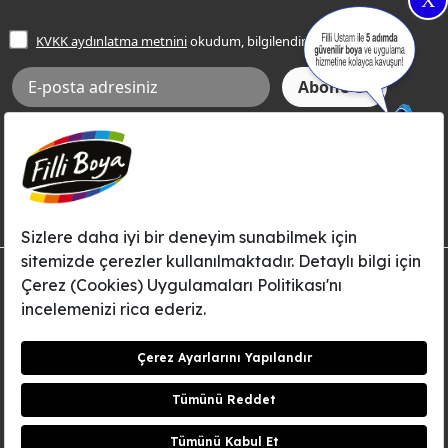
X
İşlem Rehberi
Frezya Rengi
KVKK aydınlatma metnini
okudum, bilgilendim.
Bilgi Toplumu Hizmetleri
İnternet Sitesi Kullanım Koşulları
KVKK Talep Formu
KVKK Aydınlatma Metni
Aksi tarafımca bildirilene dek, Betek Boya ve Kimya Sanayi A.Ş.'nin
Filli Boya dahil tüm markaları ile ilgili kampanya, duyuru, hizmetler ve
tanıtım faaliyetleri vb. ile ilgili olarak e-posta yoluyla şahsıma
bilgilendirme yapılmasına ve iletişim kurulmasına izin veriyorum.
© Filli Boya 2026. Tüm Hakları Saklıdır.