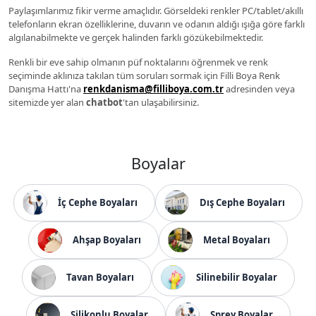
Paylaşımlarımız fikir verme amaçlıdır. Görseldeki renkler PC/tablet/akıllı
telefonların ekran özelliklerine, duvarın ve odanın aldığı ışığa göre farklı
algılanabilmekte ve gerçek halinden farklı gözükebilmektedir.
Renkli bir eve sahip olmanın püf noktalarını öğrenmek ve renk
seçiminde aklınıza takılan tüm soruları sormak için Filli Boya Renk
Danışma Hattı'na
renkdanisma@filliboya.com.tr
adresinden veya
sitemizde yer alan
chatbot
'tan ulaşabilirsiniz.
Boyalar
İç Cephe Boyaları
Dış Cephe Boyaları
Ahşap Boyaları
Metal Boyaları
Tavan Boyaları
Silinebilir Boyalar
Silikonlu Boyalar
Sprey Boyalar