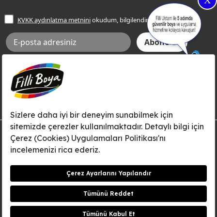
X
İşlem Rehberi
Frezya Rengi
KVKK aydınlatma metnini
okudum, bilgilendim.
Bilgi Toplumu Hizmetleri
İnternet Sitesi Kullanım Koşulları
KVKK Talep Formu
KVKK Aydınlatma Metni
Aksi tarafımca bildirilene dek, Betek Boya ve Kimya Sanayi A.Ş.'nin
Filli Boya dahil tüm markaları ile ilgili kampanya, duyuru, hizmetler ve
tanıtım faaliyetleri vb. ile ilgili olarak e-posta yoluyla şahsıma
bilgilendirme yapılmasına ve iletişim kurulmasına izin veriyorum.
© Filli Boya 2026. Tüm Hakları Saklıdır.