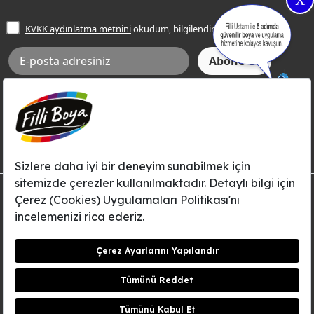
X
İşlem Rehberi
Frezya Rengi
KVKK aydınlatma metnini
okudum, bilgilendim.
Bilgi Toplumu Hizmetleri
İnternet Sitesi Kullanım Koşulları
KVKK Talep Formu
KVKK Aydınlatma Metni
Aksi tarafımca bildirilene dek, Betek Boya ve Kimya Sanayi A.Ş.'nin
Filli Boya dahil tüm markaları ile ilgili kampanya, duyuru, hizmetler ve
tanıtım faaliyetleri vb. ile ilgili olarak e-posta yoluyla şahsıma
bilgilendirme yapılmasına ve iletişim kurulmasına izin veriyorum.
© Filli Boya 2026. Tüm Hakları Saklıdır.