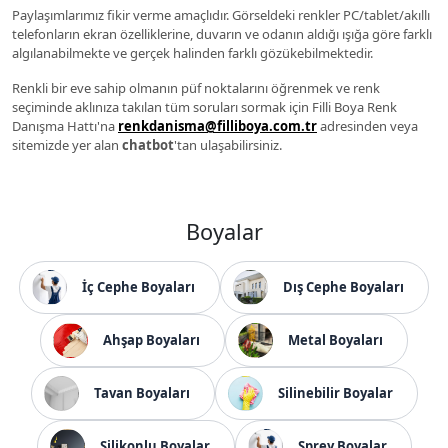
Paylaşımlarımız fikir verme amaçlıdır. Görseldeki renkler PC/tablet/akıllı
telefonların ekran özelliklerine, duvarın ve odanın aldığı ışığa göre farklı
algılanabilmekte ve gerçek halinden farklı gözükebilmektedir.
Renkli bir eve sahip olmanın püf noktalarını öğrenmek ve renk
seçiminde aklınıza takılan tüm soruları sormak için Filli Boya Renk
Danışma Hattı'na
renkdanisma@filliboya.com.tr
adresinden veya
sitemizde yer alan
chatbot
'tan ulaşabilirsiniz.
Boyalar
İç Cephe Boyaları
Dış Cephe Boyaları
Ahşap Boyaları
Metal Boyaları
Tavan Boyaları
Silinebilir Boyalar
Silikonlu Boyalar
Sprey Boyalar