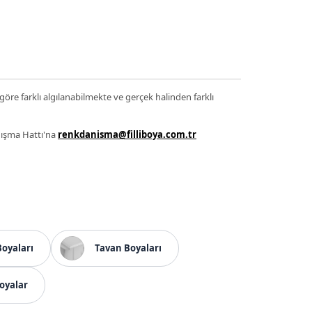
 göre farklı algılanabilmekte ve gerçek halinden farklı
anışma Hattı'na
renkdanisma@filliboya.com.tr
Boyaları
Tavan Boyaları
oyalar