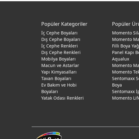
Popüler Kategoriler
Popüler Ür
İç Cephe Boyaları
Momento Sil
Dış Cephe Boyaları
Momento M
İç Cephe Renkleri
Filli Boya Ya
Dış Cephe Renkleri
Panel Kapı B
Mobilya Boyaları
Aqualux
Macun ve Astarlar
Momento Max
Yapı Kimyasalları
Momento Te
Tavan Boyaları
Sentomaxx S
Ev Bakım ve Hobi
Boya
Boyaları
Sentomaxx İ
Yatak Odası Renkleri
Momento Lif