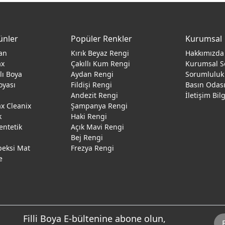
ünler
Popüler Renkler
Kurumsal
an
Kırık Beyaz Rengi
Hakkımızda
ax
Çakıllı Kum Rengi
Kurumsal S
ğlı Boya
Aydan Rengi
Sorumluluk
oyası
Fildişi Rengi
Basın Odas
Andezit Rengi
İletişim Bil
 Cleanix
Şampanya Rengi
k
Haki Rengi
entetik
Açık Mavi Rengi
Bej Rengi
peksi Mat
Frezya Rengi
e
Filli Boya E-bültenine abone olun,